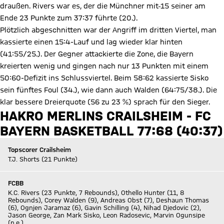
draußen. Rivers war es, der die Münchner mit
15 seiner am
Ende 23 Punkte zum 37:37 führte (20.).
Plötzlich abgeschnitten war der Angriff im dritten Viertel, man
kassierte einen 15:4-Lauf und lag wieder klar hinten
(41:55/25.). Der Gegner attackierte die Zone, die Bayern
kreierten wenig und gingen nach nur 13 Punkten mit einem
50:60-Defizit ins Schlussviertel. Beim 58:62 kassierte Sisko
sein fünftes Foul (34.), wie dann auch Walden (64:75/38.). Die
klar bessere Dreierquote (56 zu 23 %) sprach für den Sieger.
HAKRO MERLINS CRAILSHEIM - FC
BAYERN BASKETBALL 77:68 (40:37)
Topscorer Crailsheim
T.J. Shorts (21 Punkte)
FCBB
K.C. Rivers (23 Punkte, 7 Rebounds), Othello Hunter (11, 8
Rebounds), Corey Walden (9), Andreas Obst (7), Deshaun Thomas
(6), Ognjen Jaramaz (6), Gavin Schilling (4), Nihad Djedovic (2),
Jason George, Zan Mark Sisko, Leon Radosevic, Marvin Ogunsipe
(n.e.).