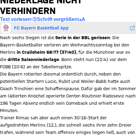
NIEDERLAGE NICHT
VERHINDERN
Text vorlesen
Schrift vergrößern
FC Bayern Basketball App
Nach sechs Siegen ist die
Serie in der BBL gerissen
: Die
Bayern-Basketballer verloren am Weihnachtssonntag bei den
Merlins
in Crailsheim 68:77 (37:40)
, für die Münchner war es
die
dritte Saisonniederlage
. Bonn steht nun (22:4) vor dem
FCBB (20:6) an der Tabellenspitze.
Die Bayern rotierten diesmal ordentlich durch, neben den
potentiellen Startern Lucic, Rubit und Weiler-Babb hatte auch
Coach Trinchieri eine Schaffenspause. Dafür gab der im Sommer
am lädierten Knöchel operierte Center-Routinier Radosevic nach
196 Tagen Absenz endlich sein Comeback und erhielt erste
Minuten.
Trainer Rimac sah aber auch einen 30:16-Start der
aufgedrehten Merlins (12.), die schnell sechs ihrer zehn Dreier
trafen, während sein Team offensiv einiges liegen ließ, auch von