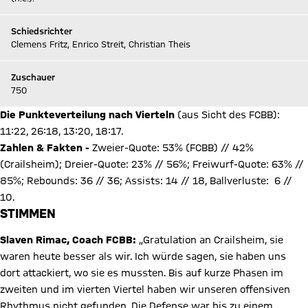
Schiedsrichter
Clemens Fritz, Enrico Streit, Christian Theis
Zuschauer
750
Die Punkteverteilung nach Vierteln
(aus Sicht des FCBB):
11:22, 26:18, 13:20, 18:17.
Zahlen & Fakten -
Zweier-Quote: 53% (FCBB) // 42%
(Crailsheim); Dreier-Quote: 23% // 56%; Freiwurf-Quote: 63% //
85%; Rebounds: 36 // 36; Assists: 14 // 18, Ballverluste: 6 //
10.
STIMMEN
Slaven Rimac, Coach FCBB:
„Gratulation an Crailsheim, sie
waren heute besser als wir. Ich würde sagen, sie haben uns
dort attackiert, wo sie es mussten. Bis auf kurze Phasen im
zweiten und im vierten Viertel haben wir unseren offensiven
Rhythmus nicht gefunden. Die Defense war bis zu einem