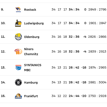
Aktuell Platz 8, letzte Woche Platz unverändert
9.
34
17
17
34
:
34
0
2849
:
2796
Rostock
Es findet kein Spiel statt
Aktuell Platz 9, letzte Woche Platz unverändert
10.
34
17
17
34
:
34
0
2801
:
2847
Ludwigsburg
Es findet kein Spiel statt
Aktuell Platz 10, letzte Woche Platz unverändert
11.
34
16
18
32
:
36
-4
2826
:
2866
Oldenburg
Es findet kein Spiel statt
Aktuell Platz 11, letzte Woche Platz unverändert
Niners
12.
34
16
18
32
:
36
-4
2839
:
2913
Es findet kein Spiel statt
Chemnitz
Aktuell Platz 12, letzte Woche Platz unverändert
SYNTAINICS
13.
34
13
21
26
:
42
-16
2874
:
2965
Es findet kein Spiel statt
MBC
Aktuell Platz 13, letzte Woche Platz unverändert
14.
34
13
21
26
:
42
-16
2881
:
3004
Hamburg
Es findet kein Spiel statt
Aktuell Platz 14, letzte Woche Platz unverändert
15.
34
12
22
24
:
44
-20
2750
:
2928
Frankfurt
Es findet kein Spiel statt
Aktuell Platz 15, letzte Woche Platz unverändert