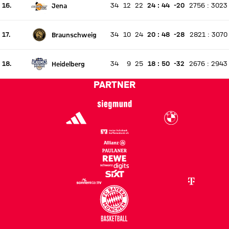
16.
34
12
22
24
:
44
-20
2756
:
3023
Jena
Es findet kein Spiel statt
Aktuell Platz 16, letzte Woche Platz unverändert
17.
34
10
24
20
:
48
-28
2821
:
3070
Braunschweig
Es findet kein Spiel statt
Aktuell Platz 17, letzte Woche Platz unverändert
18.
34
9
25
18
:
50
-32
2676
:
2943
Heidelberg
Es findet kein Spiel statt
Aktuell Platz 18, letzte Woche Platz unverändert
PARTNER