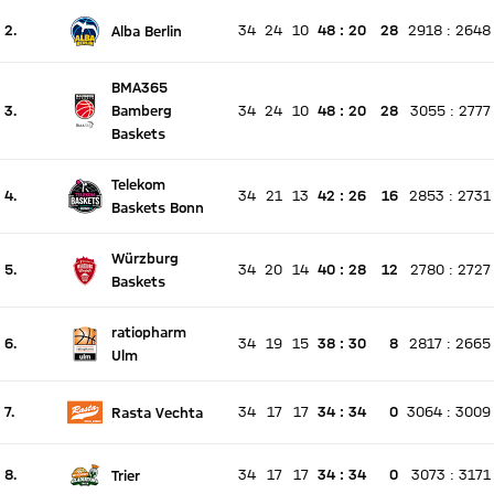
62 zu 99
62 : 99
2.
34
24
10
48
:
20
28
2918
:
2648
Alba Berlin
TRI
FCBB
Es findet kein Spiel statt
Aktuell Platz 2, letzte Woche Platz unverändert
BMA365
3.
Bamberg
34
24
10
48
:
20
28
3055
:
2777
Es findet kein Spiel statt
Aktuell Platz 3, letzte Woche Platz unverändert
Baskets
Telekom
4.
34
21
13
42
:
26
16
2853
:
2731
Es findet kein Spiel statt
Baskets Bonn
Aktuell Platz 4, letzte Woche Platz unverändert
Würzburg
5.
34
20
14
40
:
28
12
2780
:
2727
Es findet kein Spiel statt
Baskets
Aktuell Platz 5, letzte Woche Platz unverändert
ratiopharm
6.
34
19
15
38
:
30
8
2817
:
2665
Es findet kein Spiel statt
Ulm
Aktuell Platz 6, letzte Woche Platz unverändert
7.
34
17
17
34
:
34
0
3064
:
3009
Rasta Vechta
Es findet kein Spiel statt
Aktuell Platz 7, letzte Woche Platz unverändert
8.
34
17
17
34
:
34
0
3073
:
3171
Trier
Es findet kein Spiel statt