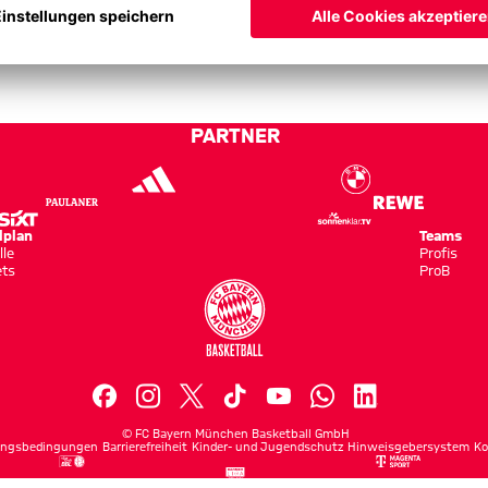
PARTNER
lplan
Teams
lle
Profis
ets
ProB
©
FC Bayern München Basketball GmbH
ngsbedingungen
Barrierefreiheit
Kinder- und Jugendschutz
Hinweisgebersystem
Ko