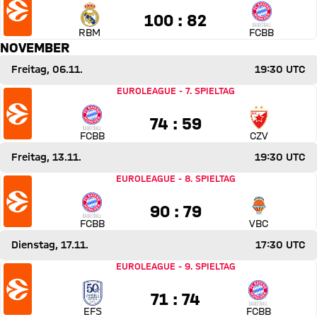
100 zu 82
100 : 82
RBM
FCBB
NOVEMBER
Freitag, 06.11.
19:30 UTC
Spiel FC Bayern Basketball gegen Crvena Zvezda Meridian
EUROLEAGUE
-
7. SPIELTAG
74 zu 59
74 : 59
FCBB
CZV
Freitag, 13.11.
19:30 UTC
Spiel FC Bayern Basketball gegen Valencia Basket
EUROLEAGUE
-
8. SPIELTAG
90 zu 79
90 : 79
FCBB
VBC
Dienstag, 17.11.
17:30 UTC
Spiel Anadolu Efes Istanbul gegen FC Bayern Basketball
EUROLEAGUE
-
9. SPIELTAG
71 zu 74
71 : 74
EFS
FCBB