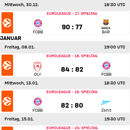
Mittwoch, 30.12.
18:30 UTC
Spiel FC Bayern Basketball gegen FC Barcelona
EUROLEAGUE
-
17. SPIELTAG
90 zu 77
90 : 77
FCBB
BAR
JANUAR
Freitag, 08.01.
19:00 UTC
Spiel Olympiakos Piräus gegen FC Bayern Basketball
EUROLEAGUE
-
18. SPIELTAG
84 zu 82
84 : 82
OLY
FCBB
Mittwoch, 13.01.
18:30 UTC
Spiel FC Bayern Basketball gegen Zenit St. Petersburg
EUROLEAGUE
-
19. SPIELTAG
82 zu 80
82 : 80
FCBB
Zenit
Freitag, 15.01.
19:30 UTC
Spiel FC Bayern Basketball gegen Real Madrid
EUROLEAGUE
-
20. SPIELTAG