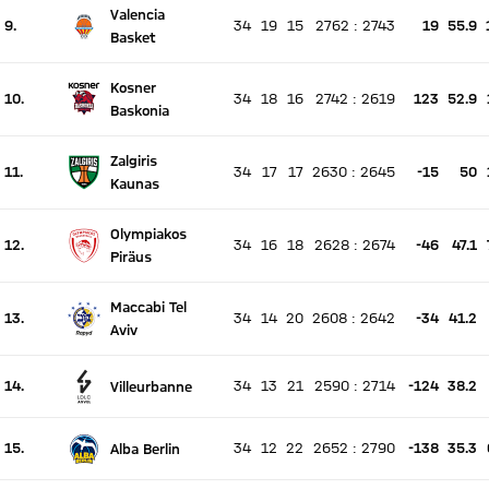
Valencia
9.
34
19
15
2762
:
2743
19
55.9
Es findet kein Spiel statt
Basket
Aktuell Platz 9, letzte Woche Platz unverändert
Kosner
10.
34
18
16
2742
:
2619
123
52.9
Es findet kein Spiel statt
Baskonia
Aktuell Platz 10, letzte Woche Platz unverändert
Zalgiris
11.
34
17
17
2630
:
2645
-15
50
Es findet kein Spiel statt
Kaunas
Aktuell Platz 11, letzte Woche Platz unverändert
Olympiakos
12.
34
16
18
2628
:
2674
-46
47.1
Es findet kein Spiel statt
Piräus
Aktuell Platz 12, letzte Woche Platz unverändert
Maccabi Tel
13.
34
14
20
2608
:
2642
-34
41.2
Es findet kein Spiel statt
Aviv
Aktuell Platz 13, letzte Woche Platz unverändert
14.
34
13
21
2590
:
2714
-124
38.2
Villeurbanne
Es findet kein Spiel statt
Aktuell Platz 14, letzte Woche Platz unverändert
15.
34
12
22
2652
:
2790
-138
35.3
Alba Berlin
Es findet kein Spiel statt
Aktuell Platz 15, letzte Woche Platz unverändert