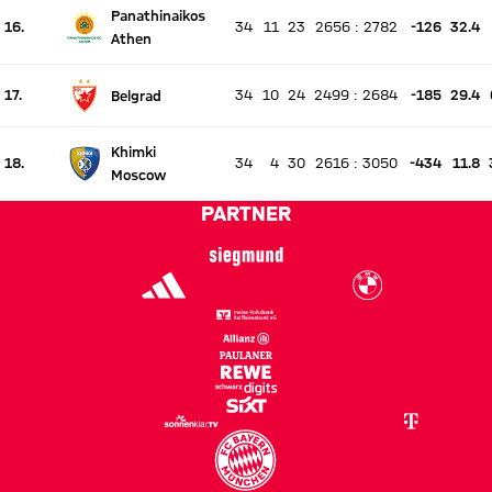
Panathinaikos
16.
34
11
23
2656
:
2782
-126
32.4
Es findet kein Spiel statt
Athen
Aktuell Platz 16, letzte Woche Platz unverändert
17.
34
10
24
2499
:
2684
-185
29.4
Belgrad
Es findet kein Spiel statt
Aktuell Platz 17, letzte Woche Platz unverändert
Khimki
18.
34
4
30
2616
:
3050
-434
11.8
Es findet kein Spiel statt
Moscow
Aktuell Platz 18, letzte Woche Platz unverändert
PARTNER