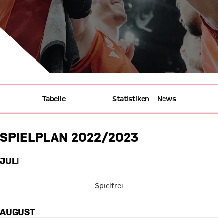
Donnerstag, 02. März 2023, 18:00 UTC
Do., 02.03.2023, 18:00 UTC
EuroLeague
26. Spieltag
6.388 Zuschauer
Tabelle
Spielplan
Statistiken
News
SPIELPLAN 2022/2023
JULI
Spielfrei
FC Bayern Basketball gegen Crvena Zvezda Meridianbet Belgrad
AUGUST