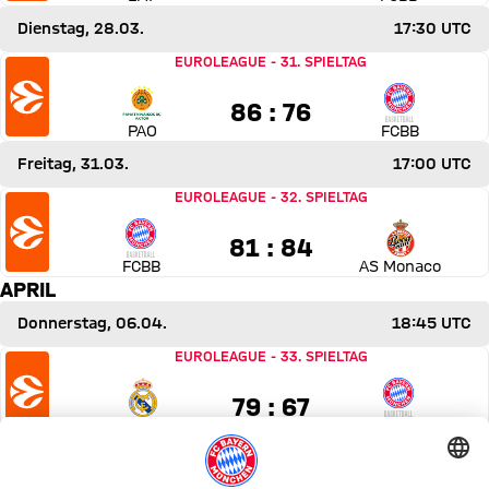
Dienstag, 28.03.
17:30 UTC
Spiel Panathinaikos AKTOR Athen gegen FC Bayern Basket
EUROLEAGUE
-
31. SPIELTAG
86 zu 76
86 : 76
PAO
FCBB
Freitag, 31.03.
17:00 UTC
Spiel FC Bayern Basketball gegen AS Monaco Basket
EUROLEAGUE
-
32. SPIELTAG
81 zu 84
81 : 84
FCBB
AS Monaco
APRIL
Donnerstag, 06.04.
18:45 UTC
Spiel Real Madrid gegen FC Bayern Basketball
EUROLEAGUE
-
33. SPIELTAG
79 zu 67
79 : 67
RBM
FCBB
Freitag, 14.04.
18:30 UTC