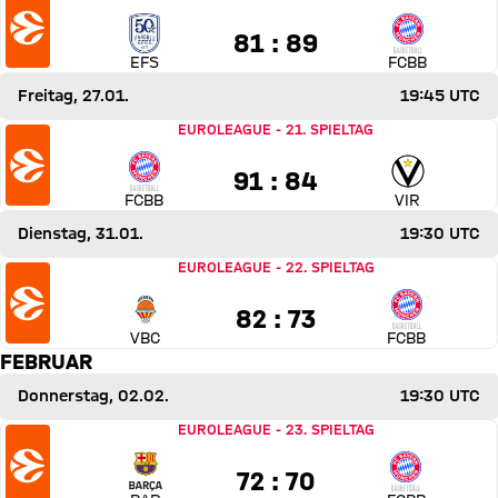
81 zu 89
81 : 89
EFS
FCBB
Freitag, 27.01.
19:45 UTC
Spiel FC Bayern Basketball gegen Virtus Bologna
EUROLEAGUE
-
21. SPIELTAG
91 zu 84
91 : 84
FCBB
VIR
Dienstag, 31.01.
19:30 UTC
Spiel Valencia Basket gegen FC Bayern Basketball
EUROLEAGUE
-
22. SPIELTAG
82 zu 73
82 : 73
VBC
FCBB
FEBRUAR
Donnerstag, 02.02.
19:30 UTC
Spiel FC Barcelona gegen FC Bayern Basketball
EUROLEAGUE
-
23. SPIELTAG
72 zu 70
72 : 70