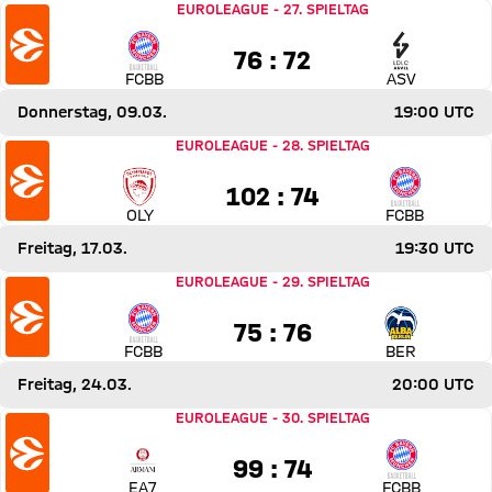
Spiel FC Bayern Basketball gegen LDLC ASVEL Villeurban
EUROLEAGUE
-
27. SPIELTAG
76 zu 72
76 : 72
FCBB
ASV
Donnerstag, 09.03.
19:00 UTC
Spiel Olympiakos Piräus gegen FC Bayern Basketball
EUROLEAGUE
-
28. SPIELTAG
102 zu 74
102 : 74
OLY
FCBB
Freitag, 17.03.
19:30 UTC
Spiel FC Bayern Basketball gegen Alba Berlin
EUROLEAGUE
-
29. SPIELTAG
75 zu 76
75 : 76
FCBB
BER
Freitag, 24.03.
20:00 UTC
Spiel EA7 Emporio Armani Milan gegen FC Bayern Basketb
EUROLEAGUE
-
30. SPIELTAG
99 zu 74
99 : 74
EA7
FCBB