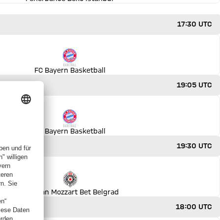
17:30 UTC
FC Bayern Basketball
19:05 UTC
FC Bayern Basketball
19:30 UTC
Partizan Mozzart Bet Belgrad
18:00 UTC