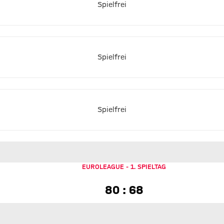
Spielfrei
Spielfrei
Spielfrei
EUROLEAGUE
-
1. SPIELTAG
80 zu 68
80 : 68