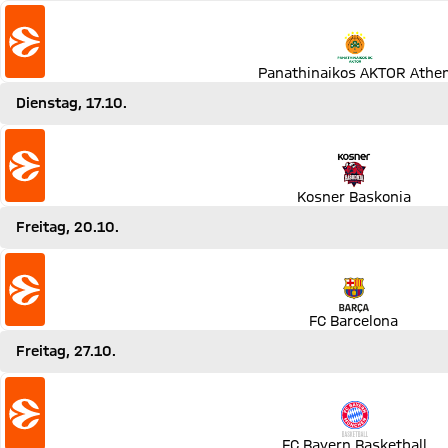
Spiel Panathinaikos AKTOR Athen gegen FC Bayern Basket
Panathinaikos AKTOR Athe
Dienstag, 17.10.
Spiel Kosner Baskonia gegen FC Bayern Basketball
Kosner Baskonia
Freitag, 20.10.
Spiel FC Barcelona gegen FC Bayern Basketball
FC Barcelona
Freitag, 27.10.
Spiel FC Bayern Basketball gegen Fenerbahce Beko Istanb
FC Bayern Basketball