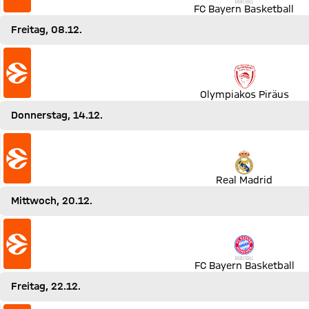
FC Bayern Basketball
Freitag, 08.12.
Spiel Olympiakos Piräus gegen FC Bayern Basketball
Olympiakos Piräus
Donnerstag, 14.12.
Spiel Real Madrid gegen FC Bayern Basketball
Real Madrid
Mittwoch, 20.12.
Spiel FC Bayern Basketball gegen Anadolu Efes Istanbul
FC Bayern Basketball
Freitag, 22.12.
Spiel FC Bayern Basketball gegen AS Monaco Basket