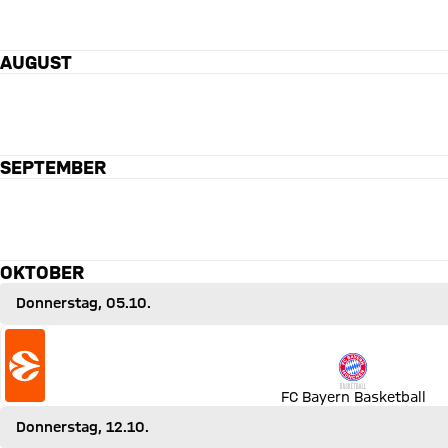
AUGUST
FC Bayern Basketball gegen Panathinaikos AKTOR Athen
PAO
75 zu 82
75 : 82
FCBB
SEPTEMBER
OKTOBER
Donnerstag, 05.10.
Spiel FC Bayern Basketball gegen Alba Berlin
FC Bayern Basketball
Donnerstag, 12.10.