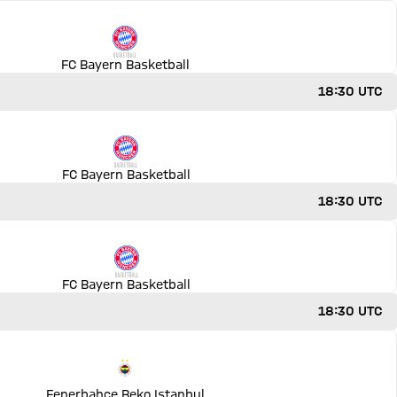
FC Bayern Basketball
18:30 UTC
FC Bayern Basketball
18:30 UTC
FC Bayern Basketball
18:30 UTC
Fenerbahce Beko Istanbul