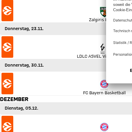
Spiel Zalgiris Kaunas gegen FC Bayern Basketball
Zalgiris Kaunas
Donnerstag, 23.11.
Spiel LDLC ASVEL Villeurbanne gegen FC Bayern Basketba
LDLC ASVEL Villeurbanne
Donnerstag, 30.11.
Spiel FC Bayern Basketball gegen Virtus Bologna
FC Bayern Basketball
DEZEMBER
Dienstag, 05.12.
Spiel FC Bayern Basketball gegen EA7 Emporio Armani Mi