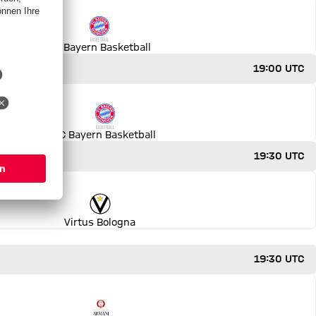
FC Bayern Basketball
19:00 UTC
FC Bayern Basketball
19:30 UTC
Virtus Bologna
19:30 UTC