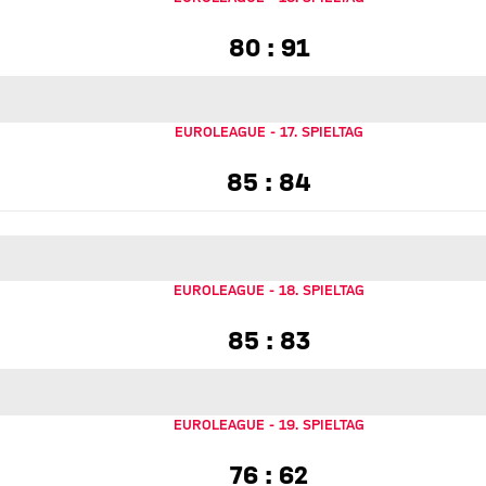
80 zu 91
80 : 91
EUROLEAGUE
-
17. SPIELTAG
85 zu 84
85 : 84
EUROLEAGUE
-
18. SPIELTAG
85 zu 83
85 : 83
all
EUROLEAGUE
-
19. SPIELTAG
76 zu 62
76 : 62