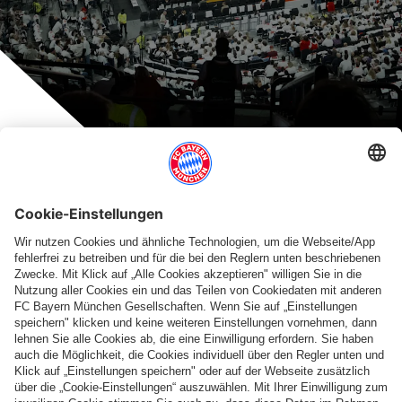
Donnerstag, 02. Oktober 2025, 18:30 UTC
Do., 02.10.2025, 18:30 UTC
EuroLeague
2. Spieltag
SAP Garden - München
11.500 Zuschauer
Tabelle
Spielplan
Statistiken
News
News zum Spiel: FCB Basketbal
NEWS
GALLERIE
EUROLEAGUE
EUROLEAGUE
Zurück im
Obst und
FC Bayern Basketball gegen Crvena Zvezda Meridianbet Belgrad
Olympiapark:
seine