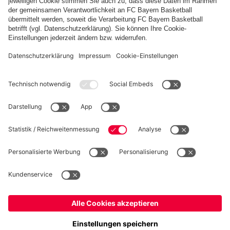
97 zu 88
97 : 88
Bayern trifft
Bayern
FCBB
CZV
auf Roter
holen Sieg
PARTNER
Stern
Nr. 1
©
FC Bayern München Basketball GmbH
Impressum
Datenschutz
Nutzungsbedingungen
Barrierefreiheit
Kinder- und Jugendschutz
Hinweisgebersystem
Kontakt
Cookie-Einstellungen