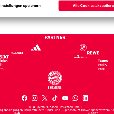
PARTNER
lplan
Teams
lle
Profis
ets
ProB
©
FC Bayern München Basketball GmbH
ngsbedingungen
Barrierefreiheit
Kinder- und Jugendschutz
Hinweisgebersystem
Ko