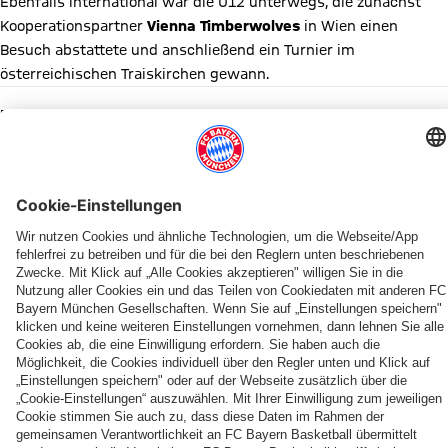
Ebenfalls international war die U12 unterwegs, die zunächst
Kooperationspartner
Vienna Timberwolves
in Wien einen
Besuch abstattete und anschließend ein Turnier im
österreichischen Traiskirchen gewann.
Diesen Artikel teilen
WEITERE NEWS
NBBL-VIERTELFINALE
NBBL-PLAYOFFS
PROB-PLAYOFFS
ALBERT-SCHWEITZER-TURNIER
NBBL
NBBL-PLAYOFFS
NACHWUCHS
ANGE
Der
Die
„Do
Dück
Bayern
Die
Die
U18
Weg
U19
or
und
steht
U19
U19
der
der
benötigt
die“:
Vossenberg
im
muss
führt
Bayern
FCBB-
Dienstag
Die
für
Playoff-
Sonntag
1:0,
verpasst
PARTNER
U19
einen
jungen
die
Viertelfinale
ins
die
in
endet
Sieg
Bayern
deutsche
gegen
dritte
U16
Bologna