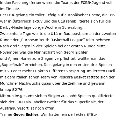
In den Faschingsferien waren die Teams der FCBB-Jugend voll
im Einsatz.
Der U14 gelang ein toller Erfolg auf europäischer Ebene, die U12
war in Österreich aktuv und die U19 rehabilitierte sich für die
Derby-Niederlage vorige Woche in Schwabing.
Zweieinhalb Tage weilte die U14 in Budapest, um an der zweiten
Runde der „European Youth Basketball League“ teilzunehmen.
Nach drei Siegen in vier Spielen bei der ersten Runde Mitte
November war die Mannschaft von Georg Eichler
und Ajmen Harris zum Siegen verpflichtet, wollte man das
„Superfinale“ erreichen. Dies gelang in den ersten drei Spielen
mit 20 oder mehr Punkten Differenz Vorsprung. Im letzten Duell
mit dem italienischen Team von Pescara Basket rettete sich der
Münchner Nachwuchs quasi über die Ziellinie und gewann
knapp 82:76.
Mit nun insgesamt sieben Siegen aus acht Spielen qualifizierte
sich der FCBB als Tabellenzweiter für das Superfinale, der
Austragungsort ist noch offen.
Trainer
Georg Eichler
: „Wir hatten ein perfektes EYBL-