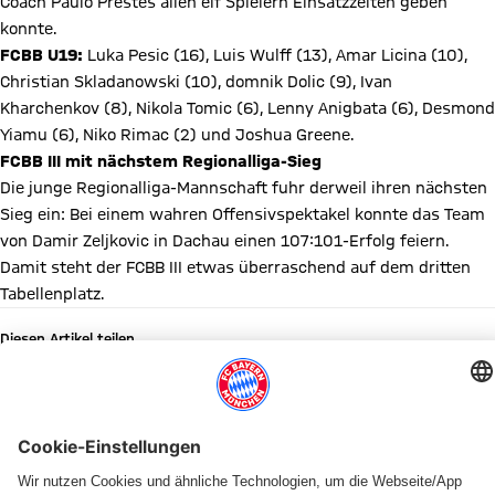
Coach Paulo Prestes allen elf Spielern Einsatzzeiten geben
konnte.
FCBB U19:
Luka Pesic (16), Luis Wulff (13), Amar Licina (10),
Christian Skladanowski (10), domnik Dolic (9), Ivan
Kharchenkov (8), Nikola Tomic (6), Lenny Anigbata (6), Desmond
Yiamu (6), Niko Rimac (2) und Joshua Greene.
FCBB III mit nächstem Regionalliga-Sieg
Die junge Regionalliga-Mannschaft fuhr derweil ihren nächsten
Sieg ein: Bei einem wahren Offensivspektakel konnte das Team
von Damir Zeljkovic in Dachau einen 107:101-Erfolg feiern.
Damit steht der FCBB III etwas überraschend auf dem dritten
Tabellenplatz.
Diesen Artikel teilen
WEITERE NEWS