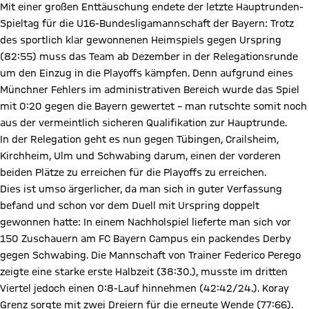
Mit einer großen Enttäuschung endete der letzte Hauptrunden-
Spieltag für die U16-Bundesligamannschaft der Bayern: Trotz
des sportlich klar gewonnenen Heimspiels gegen Urspring
(82:55) muss das Team ab Dezember in der Relegationsrunde
um den Einzug in die Playoffs kämpfen. Denn aufgrund eines
Münchner Fehlers im administrativen Bereich wurde das Spiel
mit 0:20 gegen die Bayern gewertet – man rutschte somit noch
aus der vermeintlich sicheren Qualifikation zur Hauptrunde.
In der Relegation geht es nun gegen Tübingen, Crailsheim,
Kirchheim, Ulm und Schwabing darum, einen der vorderen
beiden Plätze zu erreichen für die Playoffs zu erreichen.
Dies ist umso ärgerlicher, da man sich in guter Verfassung
befand und schon vor dem Duell mit Urspring doppelt
gewonnen hatte: In einem Nachholspiel lieferte man sich vor
150 Zuschauern am FC Bayern Campus ein packendes Derby
gegen Schwabing. Die Mannschaft von Trainer Federico Perego
zeigte eine starke erste Halbzeit (38:30.), musste im dritten
Viertel jedoch einen 0:8-Lauf hinnehmen (42:42/24.). Koray
Grenz sorgte mit zwei Dreiern für die erneute Wende (77:66).