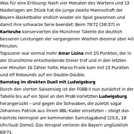
Was für eine Erlösung: Nach vier Monaten des Wartens und 13
Niederlagen am Stück hat die junge zweite Mannschaft der
Bayern-Basketballer endlich wieder ein Spiel gewonnen und
damit ihre schwarze Serie beendet: Beim 79:72 (38:37) in
Karlsruhe
konservierten die Münchner Talente die deutlich
besseren Leistungen der vergangenen Wochen diesmal über 40
Minuten.
Topscorer war einmal mehr
Amar Licina
mit 25 Punkten, der in
der Crunchtime entscheidende Dreier traf und in den letzten
vier Minuten 16 Zähler holte. Marco Frank kam mit 13 Punkten
und elf Rebounds auf ein Double-Double.
Samstag im direkten Duell mit Ludwigsburg
Durch den vierten Saisonsieg ist der FCBB II nun zunächst in der
Tabelle bis auf ein Spiel an den ProB-Vorletzten
Ludwigsburg
herangerückt – und gegen die Schwaben, die zuletzt sogar
Johannes Patrick aus ihrem BBL-Kader einsetzten - steigt das
nächste Heimspiel am kommenden Samstagabend (25.3., 18
Uhr/Audi Dome). Das Hinspiel verloren die Bayern unglücklich
69:71.