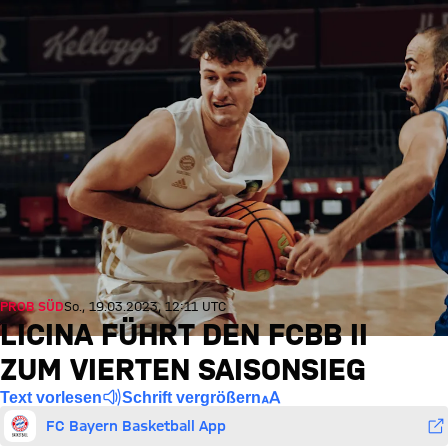
PROB SÜD
So., 19.03.2023, 12:11 UTC
LICINA FÜHRT DEN FCBB II
ZUM VIERTEN SAISONSIEG
Text vorlesen
Schrift vergrößern
FC Bayern Basketball App