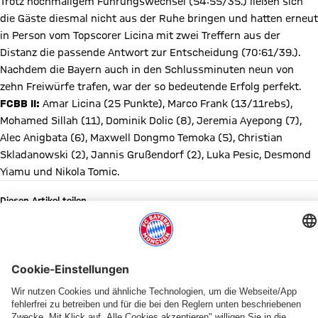
Trotz nochmaligem Führungswechsel (54:55/35.) ließen sich
die Gäste diesmal nicht aus der Ruhe bringen und hatten erneut
in Person vom Topscorer Licina mit zwei Treffern aus der
Distanz die passende Antwort zur Entscheidung (70:61/39.).
Nachdem die Bayern auch in den Schlussminuten neun von
zehn Freiwürfe trafen, war der so bedeutende Erfolg perfekt.
FCBB II:
Amar Licina (25 Punkte), Marco Frank (13/11rebs),
Mohamed Sillah (11), Dominik Dolic (8), Jeremia Ayepong (7),
Alec Anigbata (6), Maxwell Dongmo Temoka (5), Christian
Skladanowski (2), Jannis Grußendorf (2), Luka Pesic, Desmond
Yiamu und Nikola Tomic.
Diesen Artikel teilen
WEITERE NEWS
PROB
PROB-SAISON VORBEI
PROB-PLAYOFFS
KNAPPES 83:88 IN WESTERSTEDE
PROB-ACHTELFINALE
PROB SÜD
PROB-FINALE & U19-PLAYOFFS
PROB SÜD