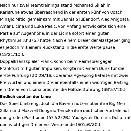
Nach nur zwei Teamtrainings stand Mohamed Sillah in
Karlsruhe etwas überraschend in der ersten Fünf von Coach
Mihajlo Mitic, gemeinsam mit Jannis Grußendorf, Alec Anigbata,
Amar Licina und Luka Pesic. Von Anfang entwickelte sich eine
Partie auf Augenhöhe, in der Licina sofort einen guten
Rhythmus (8:8/5.) hatte. Nach einem Dreier der Gastgeber ging
es jedoch mit einem Rückstand in die erste Viertelpause
(15:21/10.).
Doppellizenzspieler Frank, schon beim Heimspiel gegen
Frankfurt mit guten Impulsen, sorgte mit einem Dunk für die
erste Führung (30:29/16.). Jeremia Agyepong lieferte mit zwei
Freiwürfen und einem Dreier ebenfalls einen wichtigen Beitrag,
ein Dreier von Licina brachte die Halbzeitführung (38:37/20.).
Endlich cool an der Linie
Das Spiel blieb eng, doch die Bayern nutzen über ihre Big Men
Sillah und Maxwell Dongmo Temoka ihre deutlichen Vorteile auf
den großen Positionen (47:42/26.). Youngster Dominik Dolic traf
den wichtigen Dreier vor Viertelende (50:46/30.).