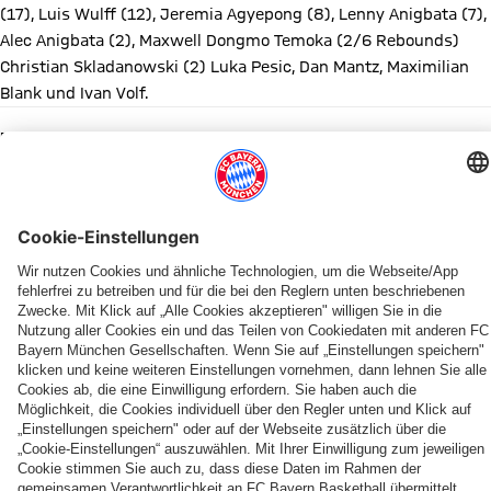
(17), Luis Wulff (12), Jeremia Agyepong (8), Lenny Anigbata (7),
Alec Anigbata (2), Maxwell Dongmo Temoka (2/6 Rebounds)
Christian Skladanowski (2) Luka Pesic, Dan Mantz, Maximilian
Blank und Ivan Volf.
Diesen Artikel teilen
WEITERE NEWS
PROB
PROB-SAISON VORBEI
PROB-PLAYOFFS
KNAPPES 83:88 IN WESTERSTEDE
PROB-ACHTELFINALE
PROB SÜD
PROB-FINALE & U19-PLAYOFFS
PROB SÜD
Leverkusen
Der
„Do
Acht
„Klubs
Die
Entscheidende
FCBB
neu
FCBB
or
FCBB-
wird
Bayern-
24
II
im
II
die“:
Youngster
nicht
Youngster
Stunden
unterliegt
ProB-
verpasst
Die
beim
geholfen“
stürmen
für
Fellbach
PARTNER
Feld
ein
jungen
Playoff-
in
FCBB-
knapp
der
drittes
Bayern
Start
die
Nachwuchs