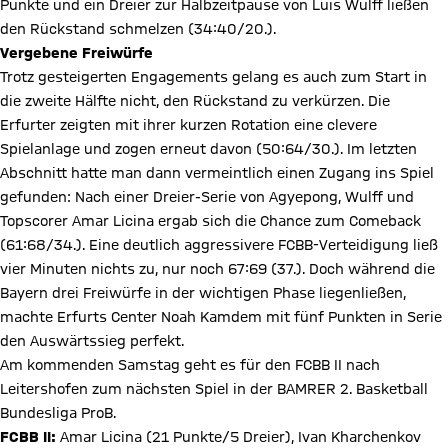
Punkte und ein Dreier zur Halbzeitpause von Luis Wulff ließen
den Rückstand schmelzen (34:40/20.).
Vergebene Freiwürfe
Trotz gesteigerten Engagements gelang es auch zum Start in
die zweite Hälfte nicht, den Rückstand zu verkürzen. Die
Erfurter zeigten mit ihrer kurzen Rotation eine clevere
Spielanlage und zogen erneut davon (50:64/30.). Im letzten
Abschnitt hatte man dann vermeintlich einen Zugang ins Spiel
gefunden: Nach einer Dreier-Serie von Agyepong, Wulff und
Topscorer Amar Licina ergab sich die Chance zum Comeback
(61:68/34.). Eine deutlich aggressivere FCBB-Verteidigung ließ
vier Minuten nichts zu, nur noch 67:69 (37.). Doch während die
Bayern drei Freiwürfe in der wichtigen Phase liegenließen,
machte Erfurts Center Noah Kamdem mit fünf Punkten in Serie
den Auswärtssieg perfekt.
Am kommenden Samstag geht es für den FCBB II nach
Leitershofen zum nächsten Spiel in der BAMRER 2. Basketball
Bundesliga ProB.
FCBB II:
Amar Licina (21 Punkte/5 Dreier), Ivan Kharchenkov