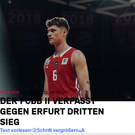
PROB SÜD
Mo., 21.11.2022, 08:50 UTC
DER FCBB II VERPASST
GEGEN ERFURT DRITTEN
SIEG
Text vorlesen
Schrift vergrößern