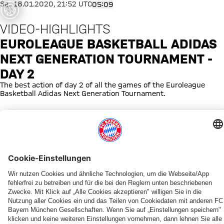
was ist
Euroleague Basketball Adidas 
Sa., 18.01.2020, 21:52 UTC
05:09
fgegangen
VIDEO-HIGHLIGHTS
or occurred,
e try again
EUROLEAGUE BASKETBALL ADIDAS
later.
NEXT GENERATION TOURNAMENT -
DAY 2
The best action of day 2 of all the games of the Euroleague
Basketball Adidas Next Generation Tournament.
WEITERE VIDEOS
YOUTUBE
YOUTUBE
YOUTUBE
YOUTUBE
YOUTUBE
YOUTUBE
YOUTUBE
YOUTUBE
Willkommen
Best
Top
Die
Die
Die
FCBB
Recap
Tobias
of
10
Highlights
Highlights
Highlights
Quiz
Finale
&
One
Plays
vom
vom
vom
1
Johannes
Team
der
fünften
vierten
dritten
&
2025/26
Saison
Finale
Finale
Finale
2
PARTNER