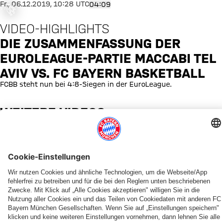
was ist
Die Zusammenfassung der EuroL
Fr., 06.12.2019, 10:28 UTC
04:09
fgegangen
VIDEO-HIGHLIGHTS
or occurred,
e try again
DIE ZUSAMMENFASSUNG DER
later.
EUROLEAGUE-PARTIE MACCABI TEL
AVIV VS. FC BAYERN BASKETBALL
FCBB steht nun bei 4:8-Siegen in der EuroLeague.
WEITERE VIDEOS
YOUTUBE
YOUTUBE
YOUTUBE
YOUTUBE
YOUTUBE
YOUTUBE
YOUTUBE
YOUTUBE
Willkommen
Best
Top
Die
Die
Die
FCBB
Recap
Tobias
of
10
Highlights
Highlights
Highlights
Quiz
Finale
&
One
Plays
vom
vom
vom
1
Johannes
Team
der
fünften
vierten
dritten
&
2025/26
Saison
Finale
Finale
Finale
2
PARTNER
2025/26