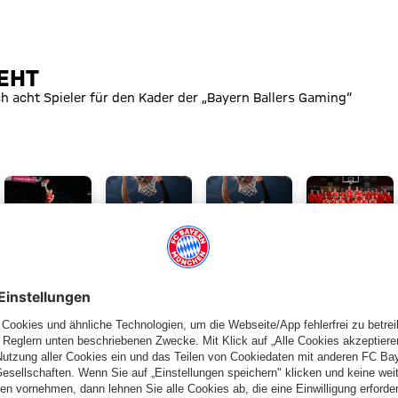
teht
EHT
 acht Spieler für den Kader der „Bayern Ballers Gaming“
PRESEASON
KADERUPDATE
GEBURTSTAGE
SPIELERPROFIL
Teampräsentation
Miles &
Happy
Miles
der
More
Birthday,
Norris
Bayern
bis
Miles
mit
2028:
Norris!
Testspiel
US-
PARTNER
vs.
Forward