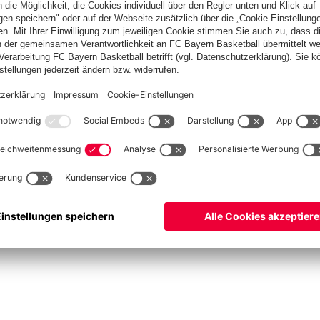
Bamberg
Norris
zu den
lplan
Teams
Bayern
lle
Profis
ets
ProB
©
FC Bayern München Basketball GmbH
ngsbedingungen
Barrierefreiheit
Kinder- und Jugendschutz
Hinweisgebersystem
Ko