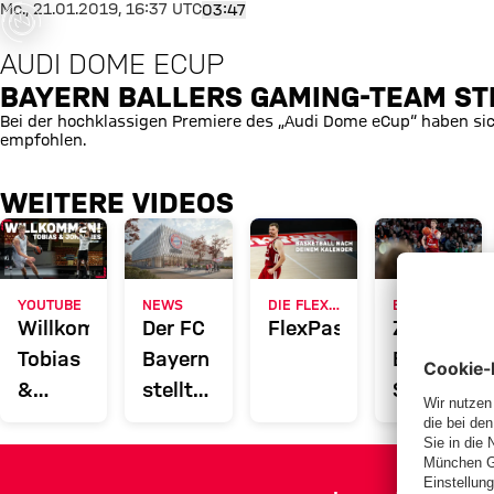
was ist
Bayern Ballers Gaming-Team s
Mo., 21.01.2019, 16:37 UTC
03:47
fgegangen
AUDI DOME ECUP
or occurred,
e try again
BAYERN BALLERS GAMING-TEAM ST
later.
Bei der hochklassigen Premiere des „Audi Dome eCup“ haben sich
empfohlen.
WEITERE VIDEOS
YOUTUBE
NEWS
DIE FLEXIBLE ALTERNATIVE ZUR DAUERKARTE
BUNDESLIGA
Willkommen
Der FC
FlexPass
Zum
Tobias
Bayern
BBL-
&
stellt
Start
Johannes
Bauantrag
zwei
für ein
Topspiele
Basketball-
gegen