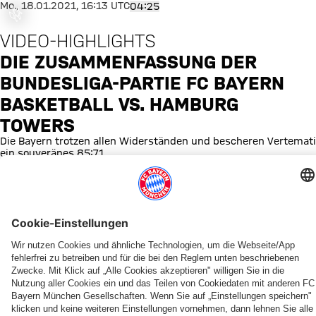
was ist
Die Zusammenfassung der Bund
Mo., 18.01.2021, 16:13 UTC
04:25
fgegangen
VIDEO-HIGHLIGHTS
or occurred,
e try again
DIE ZUSAMMENFASSUNG DER
later.
BUNDESLIGA-PARTIE FC BAYERN
BASKETBALL VS. HAMBURG
TOWERS
Die Bayern trotzen allen Widerständen und bescheren Vertemati
ein souveränes 85:71
WEITERE VIDEOS
YOUTUBE
YOUTUBE
YOUTUBE
YOUTUBE
YOUTUBE
YOUTUBE
YOUTUBE
YOUTUBE
Willkommen
Best
Top
Die
Die
Die
FCBB
Recap
Tobias
of
10
Highlights
Highlights
Highlights
Quiz
Finale
&
One
Plays
vom
vom
vom
1
Johannes
Team
der
fünften
vierten
dritten
&