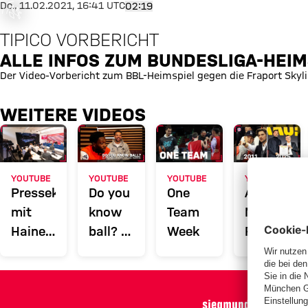
was ist
Alle Infos zum Bundesliga-Heim
Do., 11.02.2021, 16:41 UTC
02:19
fgegangen
TIPICO VORBERICHT
or occurred,
e try again
ALLE INFOS ZUM BUNDESLIGA-HEI
later.
Der Video-Vorbericht zum BBL-Heimspiel gegen die Fraport Skyl
WEITERE VIDEOS
YOUTUBE
YOUTUBE
YOUTUBE
YOUTUBE
Pressekonferenz
Do you
One
Abschieds
mit
know
Team
Marko
Hainer,
ball? |
Week
Pesic
Leibenath,
Phonzy
Sarmiento
vs
Elias