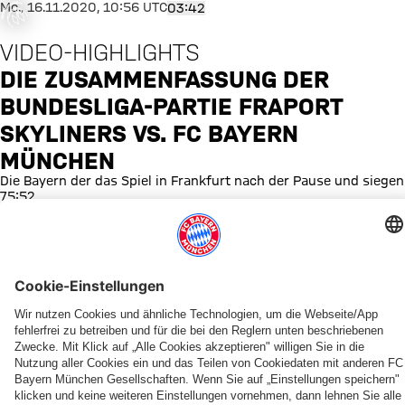
was ist
Die Zusammenfassung der Bunde
Mo., 16.11.2020, 10:56 UTC
03:42
fgegangen
VIDEO-HIGHLIGHTS
or occurred,
e try again
DIE ZUSAMMENFASSUNG DER
later.
BUNDESLIGA-PARTIE FRAPORT
SKYLINERS VS. FC BAYERN
MÜNCHEN
Die Bayern der das Spiel in Frankfurt nach der Pause und siegen
75:52.
WEITERE VIDEOS
YOUTUBE
YOUTUBE
YOUTUBE
YOUTUBE
YOUTUBE
YOUTUBE
YOUTUBE
YOUTUBE
Willkommen
Best
Top
Die
Die
Die
FCBB
Recap
Tobias
of
10
Highlights
Highlights
Highlights
Quiz
Finale
&
One
Plays
vom
vom
vom
1
Johannes
Team
der
fünften
vierten
dritten
&