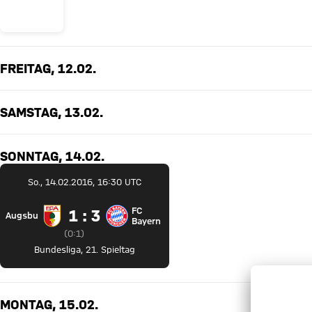
Tah!
FREITAG, 12.02.
SAMSTAG, 13.02.
SONNTAG, 14.02.
So., 14.02.2016, 16:30 UTC
FC
1 zu 3
1 : 3
Augsburg
FC Augsburg gegen FC Bayern München
Bayern
Zwischenergebnis:
0 zu 1 nach Erste Halbzeit
(
0:1
)
Bundesliga
,
21. Spieltag
MONTAG, 15.02.