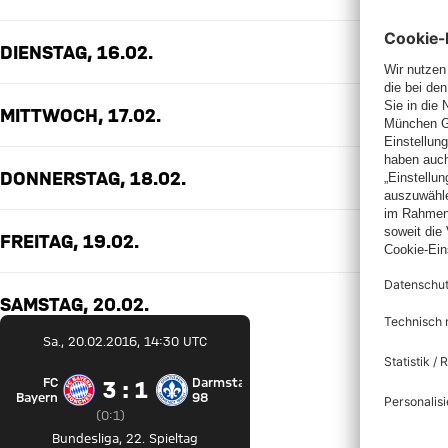
DIENSTAG, 16.02.
MITTWOCH, 17.02.
DONNERSTAG, 18.02.
FREITAG, 19.02.
SAMSTAG, 20.02.
Sa., 20.02.2016, 14:30 UTC
FC
Darmstadt
3 zu 1
3 : 1
FC Bayern München gegen SV Darmstadt 98
Bayern
98
Zwischenergebnis:
0 zu 1 nach Erste Halbzeit
(
0:1
)
Bundesliga
,
22. Spieltag