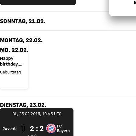
SONNTAG, 21.02.
MONTAG, 22.02.
MO. 22.02.
Happy
birthday,
Lennart Karl!
Geburtstag
DIENSTAG, 23.02.
Di., 23.02.2016, 19:45 UTC
FC
2 zu 2
2 : 2
Juventus
Juventus Turin gegen FC Bayern München
Bayern
Zwischenergebnis:
0 zu 1 nach Erste Halbzeit