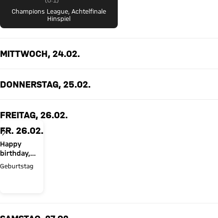
(
0:1
)
Champions League
,
Achtelfinale
Hinspiel
MITTWOCH, 24.02.
DONNERSTAG, 25.02.
FREITAG, 26.02.
FR. 26.02.
Happy
birthday,
Jamal
Geburtstag
Musiala!