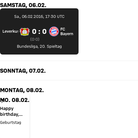
SAMSTAG, 06.02.
Sa., 06.02.2016, 17:30 UTC
FC
0 zu 0
0 : 0
Leverkusen
Bayer 04 Leverkusen gegen FC Bayern München
Bayern
Zwischenergebnis:
0 zu 0 nach Erste Halbzeit
(
0:0
)
Bundesliga
,
20. Spieltag
SONNTAG, 07.02.
MONTAG, 08.02.
MO. 08.02.
Happy
birthday,
Joshua
Geburtstag
Kimmich!