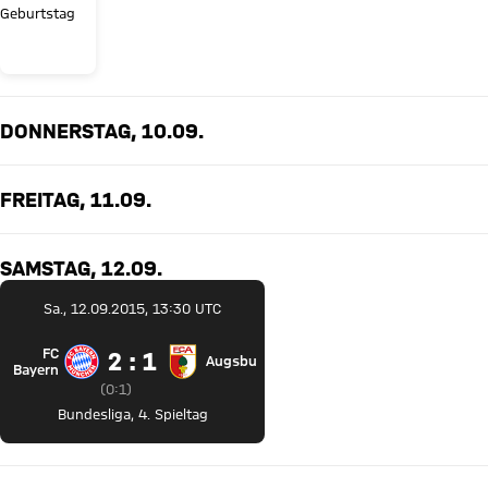
Bryan
Geburtstag
Zaragoza!
DONNERSTAG, 10.09.
FREITAG, 11.09.
SAMSTAG, 12.09.
Sa., 12.09.2015, 13:30 UTC
FC
2 zu 1
2 : 1
Augsburg
FC Bayern München gegen FC Augsburg
Bayern
Zwischenergebnis:
0 zu 1 nach Erste Halbzeit
(
0:1
)
Bundesliga
,
4. Spieltag