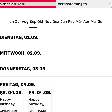
Alle Termine des FC Bayern auf 
Veranstaltungen
Jun
Jul
Aug
Sep
Okt
Nov
Dez
Jan
Feb
Mär
Apr
Mai
Jun
SEPTEMBER 2015
DIENSTAG, 01.09.
MITTWOCH, 02.09.
DONNERSTAG, 03.09.
FREITAG, 04.09.
FR. 04.09.
FR. 04.09.
Happy
Happy
birthday,
birthday,
Jan-
René Marić
Geburtstag
Geburtstag