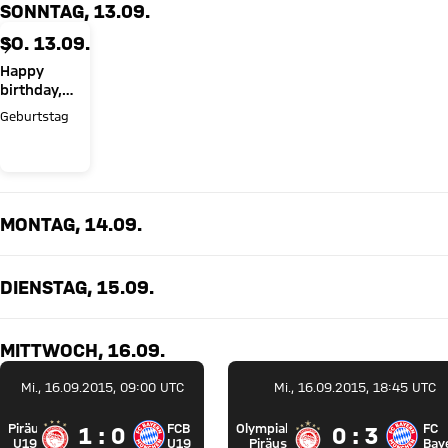
SONNTAG, 13.09.
SO. 13.09.
Happy
birthday,
Sacha Boey!
Geburtstag
MONTAG, 14.09.
DIENSTAG, 15.09.
MITTWOCH, 16.09.
Mi., 16.09.2015, 09:00 UTC
Mi., 16.09.2015, 18:45 UTC
Piräus
FCB
Olympiakos
FC
1 zu 0
0 zu 3
1 : 0
0 : 3
Olympiakos Piräus U19 gegen FC Bayern U19
Olympiakos Pi
U19
U19
Piräus
Bay