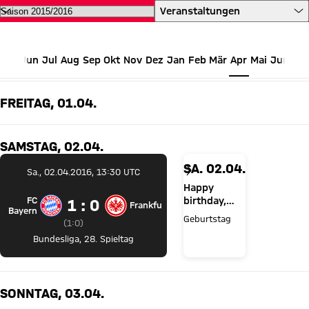
Alle Termine des FC Bayern auf 
Veranstaltungen
Jun
Jul
Aug
Sep
Okt
Nov
Dez
Jan
Feb
Mär
Apr
Mai
Jun
APRIL 2016
FREITAG, 01.04.
SAMSTAG, 02.04.
SA. 02.04.
Sa., 02.04.2016, 13:30 UTC
Happy
FC
birthday,
1 zu 0
1 : 0
Frankfurt
FC Bayern München gegen Eintracht Frankfurt
Bayern
Josip
Geburtstag
Zwischenergebnis:
1 zu 0 nach Erste Halbzeit
(
1:0
)
Stanišić!
Bundesliga
,
28. Spieltag
SONNTAG, 03.04.