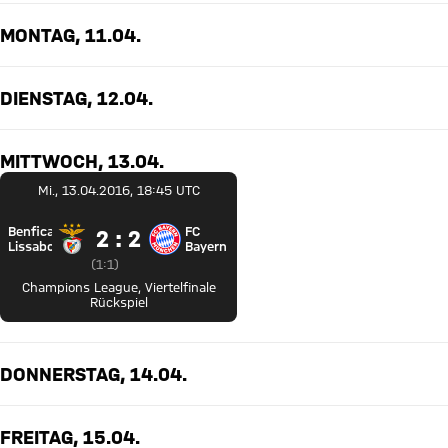
MONTAG, 11.04.
DIENSTAG, 12.04.
MITTWOCH, 13.04.
Mi., 13.04.2016, 18:45 UTC
Benfica
FC
2 zu 2
2 : 2
Benfica Lissabon gegen FC Bayern München
Lissabon
Bayern
Zwischenergebnis:
1 zu 1 nach Erste Halbzeit
(
1:1
)
Champions League
,
Viertelfinale
Rückspiel
DONNERSTAG, 14.04.
FREITAG, 15.04.