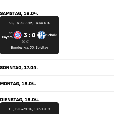
SAMSTAG, 16.04.
Sa., 16.04.2016, 16:30 UTC
FC
3 zu 0
3 : 0
Schalke
FC Bayern München gegen FC Schalke 04
Bayern
Zwischenergebnis:
0 zu 0 nach Erste Halbzeit
(
0:0
)
Bundesliga
,
30. Spieltag
SONNTAG, 17.04.
MONTAG, 18.04.
DIENSTAG, 19.04.
Di., 19.04.2016, 18:30 UTC