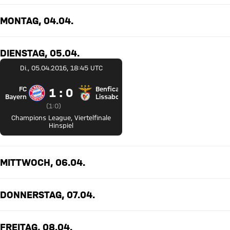
MONTAG, 04.04.
DIENSTAG, 05.04.
Di., 05.04.2016, 18:45 UTC
FC
Benfica
1 zu 0
1 : 0
FC Bayern München gegen Benfica Lissabon
Bayern
Lissabon
Zwischenergebnis:
1 zu 0 nach Erste Halbzeit
(
1:0
)
Champions League
,
Viertelfinale
Hinspiel
MITTWOCH, 06.04.
DONNERSTAG, 07.04.
FREITAG, 08.04.