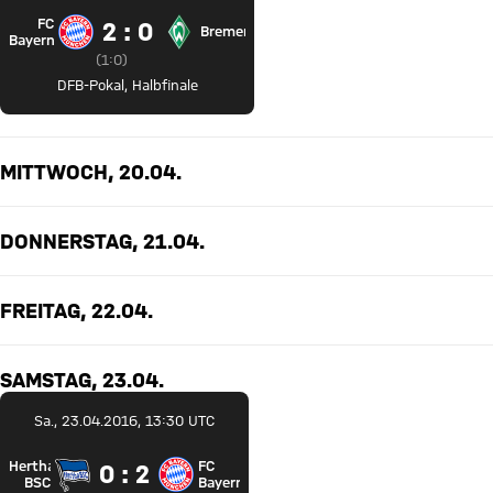
FC
2 zu 0
2 : 0
Bremen
FC Bayern München gegen SV Werder Bremen
Bayern
Zwischenergebnis:
1 zu 0 nach Erste Halbzeit
(
1:0
)
DFB-Pokal
,
Halbfinale
MITTWOCH, 20.04.
DONNERSTAG, 21.04.
FREITAG, 22.04.
SAMSTAG, 23.04.
Sa., 23.04.2016, 13:30 UTC
Hertha
FC
0 zu 2
0 : 2
Hertha BSC gegen FC Bayern München
BSC
Bayern