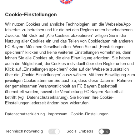
Harry Kane!
Geburtstag
MITTWOCH, 29.07.
DONNERSTAG, 30.07.
FREITAG, 31.07.
PARTNER