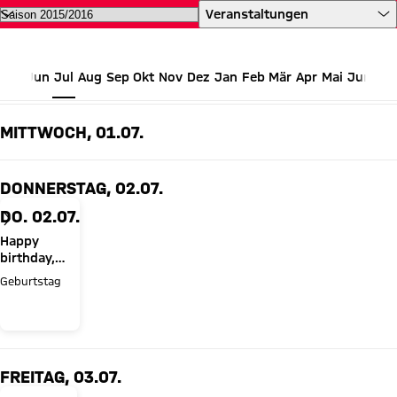
Alle Termine des FC Bayern auf 
Veranstaltungen
Jun
Jul
Aug
Sep
Okt
Nov
Dez
Jan
Feb
Mär
Apr
Mai
Jun
JULI 2015
MITTWOCH, 01.07.
DONNERSTAG, 02.07.
DO. 02.07.
Happy
birthday,
Christoph
Geburtstag
Freund!
FREITAG, 03.07.