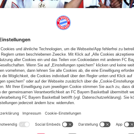
eiß ersehnten UEFA-Cup.
ieses Mal war es Kostadinov selbst, der nach einem Eckball von
der Bayern in 76. Minute durch den Aschlusstreffer zwar nochmal
 (78.) für die endgültige Entscheidung. Der Stürmer fälschte
Mit seinem 15. Turniertreffer wurde Klinsmann Torschützenkönig
e Fans zählten die letzten 13 Minuten hinunter und dann war es
d ließ die Münchner nach nur 21 Sekunden Nachspielzeit feiern.
rn unter der Leitung von Trainer
Franz Beckenbauer
auf der
 für Euch zusammengefasst: