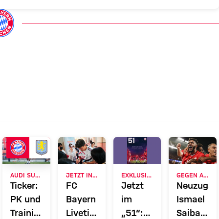
AUDI SUMMER TOUR
JETZT INFORMIEREN
EXKLUSIV FÜR MITGLIEDER
GEGEN ALLE ZWEIFEL
Ticker:
FC
Jetzt
Neuzuga
lent
PK und
Bayern
im
Ismael
Training
Liveticker:
„51“:
Saibari