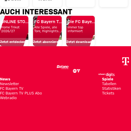
August
verlängert
ist der
der
AUCH INTERESSANT
in
Vertrag
richtige
Mittwoch
Heidenheim
ONLINE STORE
FC Bayern TV PLUS
Die FC Bayern Apps
Schritt
des FC
Home Trikot
Alle Spiele, alle
Immer top
für
Bayern
2026/27
Tore, Highlights
informiert
und Emotionen
mich"
in
Jetzt entdecken
Jetzt abonnieren!
Jetzt downloaden!
Hongkong
News
Spiele
Newsletter
Tabellen
FC Bayern TV
Statistiken
FC Bayern TV PLUS Abo
Tickets
Webradio