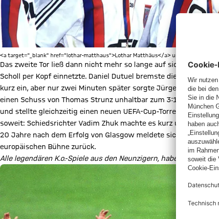
<a target="_blank" href="lothar-matthaus">Lothar Matthäus</a> und Co. mit dem h
Das zweite Tor ließ dann nicht mehr so lange auf sich warten. D
Scholl per Kopf einnetzte. Daniel Dutuel bremste die Euphorie 
kurz ein, aber nur zwei Minuten später sorgte Jürgen Klinsmann
einen Schuss von Thomas Strunz unhaltbar zum 3:1 ins Tor ab. 
und stellte gleichzeitig einen neuen UEFA-Cup-Torrekord auf. Di
soweit: Schiedsrichter Vadim Zhuk machte es kurz und knapp un
20 Jahre nach dem Erfolg von Glasgow meldete sich der FC Baye
europäischen Bühne zurück.
Alle legendären K.o.-Spiele aus den Neunzigern, haben wir hier