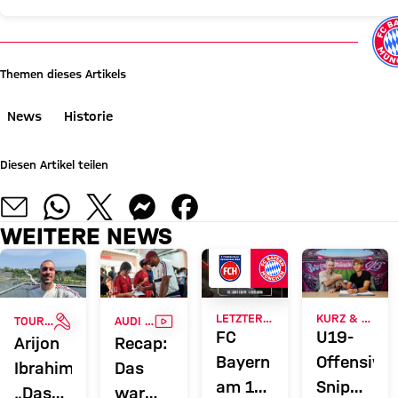
Themen dieses Artikels
News
Historie
Diesen Artikel teilen
WEITERE NEWS
INTERVIEW
VIDEO
LETZTER TEST VOR PFLICHTSPIELSTART
KURZ & CAMPUS
TOUR TALK
AUDI SUMMER TOUR 2026
FC
U19-
Arijon
Recap:
Bayern
Offensivta
Ibrahimović:
Das
am 18.
Snip
„Das
war