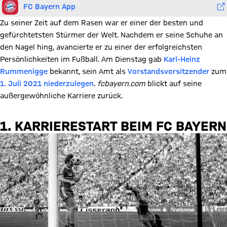
FC Bayern App
Zu seiner Zeit auf dem Rasen war er einer der besten und
gefürchtetsten Stürmer der Welt. Nachdem er seine Schuhe an
den Nagel hing, avancierte er zu einer der erfolgreichsten
Persönlichkeiten im Fußball. Am Dienstag gab
Karl-Heinz
Rummenigge
bekannt, sein Amt als
Vorstandsvorsitzender
zum
1. Juli 2021 niederzulegen
.
fcbayern.com
blickt auf seine
außergewöhnliche Karriere zurück.
1. KARRIERESTART BEIM FC BAYERN