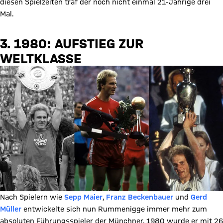
diesen Spielzeiten traf der noch nicht einmal 21-Jährige drei
Mal.
3. 1980: AUFSTIEG ZUR
WELTKLASSE
Nach Spielern wie
Sepp Maier
,
Franz Beckenbauer
und
Gerd
Müller
entwickelte sich nun Rummenigge immer mehr zum
absoluten Führungsspieler der Münchner. 1980 wurde er mit 26