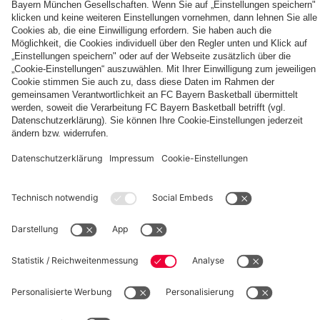
fcbayern.com
Basketball
Allianz Arena
Media Center
Jobs
FC Bayern Tours
©
FC Bayern München AG
–
2026
Impressum
Datenschutz
Nutzungsbedingungen
Barrierefreiheit
Kinder- und Jugendschutz
Hinweisgebersystem
FAQ
Kontakt
Verträge hier kündigen
Cookie-Einstellungen