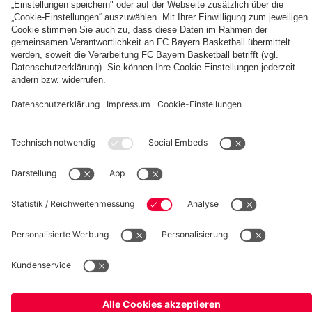
„Alles
ist
hervorragend“
fcbayern.com
Basketball
Allianz Arena
Media Center
Jobs
FC Bayern Tours
©
FC Bayern München AG
–
2026
Impressum
Datenschutz
Nutzungsbedingungen
Barrierefreiheit
Kinder- und Jugendschutz
Hinweisgebersystem
FAQ
Kontakt
Verträge hier kündigen
Cookie-Einstellungen