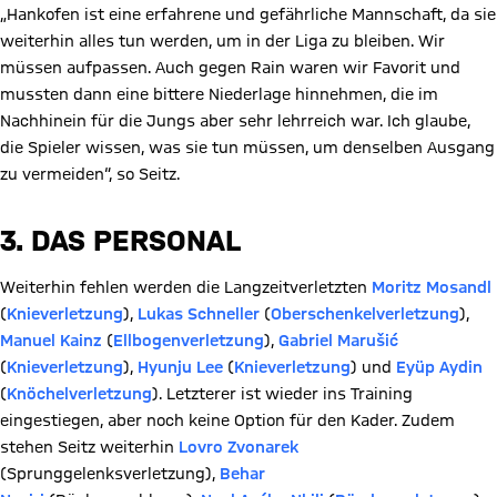
„Hankofen ist eine erfahrene und gefährliche Mannschaft, da sie
weiterhin alles tun werden, um in der Liga zu bleiben. Wir
müssen aufpassen. Auch gegen Rain waren wir Favorit und
mussten dann eine bittere Niederlage hinnehmen, die im
Nachhinein für die Jungs aber sehr lehrreich war. Ich glaube,
die Spieler wissen, was sie tun müssen, um denselben Ausgang
zu vermeiden“, so Seitz.
3. DAS PERSONAL
Weiterhin fehlen werden die Langzeitverletzten
Moritz Mosandl
(
Knieverletzung
),
Lukas Schneller
(
Oberschenkelverletzung
),
Manuel Kainz
(
Ellbogenverletzung
),
Gabriel Marušić
(
Knieverletzung
),
Hyunju Lee
(
Knieverletzung
) und
Eyüp Aydin
(
Knöchelverletzung
). Letzterer ist wieder ins Training
eingestiegen, aber noch keine Option für den Kader. Zudem
stehen Seitz weiterhin
Lovro Zvonarek
(Sprunggelenksverletzung),
Behar