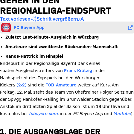
GEHEN IN DEN
REGIONALLIGA-ENDSPURT
Text vorlesen
Schrift vergrößern
FC Bayern App
Zuletzt Last-Minute-Ausgleich in Würzburg
Amateure sind zweitbeste Rückrunden-Mannschaft
Ranos-Hattrick im Hinspiel
Endspurt in der Regionalliga Bayern! Dank eines
späten Ausgleichstreffers von
Frans Krätzig
in der
Nachspielzeit des Topspiels bei den Würzburger
Kickers
(2:2)
sind die
FCB-Amateure
weiter auf Kurs. Am
Freitag, 12. Mai, steht das Team von Cheftrainer Holger Seitz nun
der SpVgg Hankofen-Hailing im Grünwalder Stadion gegenüber.
Anstoß im drittletzten Spiel der Saison ist um 19 Uhr (live und
kostenlos bei
fcbayern.com
, in der
FC Bayern App
und
Youtube
).
1. DIE AUSGANGSLAGE DER