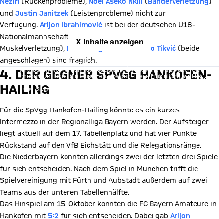
Neziri
(Rückenprobleme),
Noel Aséko Nkili
(
Bänderverletzung
)
und
Justin Janitzek
(Leistenprobleme) nicht zur
Verfügung.
Arijon Ibrahimović
ist bei der deutschen U18-
Nationalmannschaft.
Timo Kern
(zuletzt
X Inhalte anzeigen
Muskelverletzung),
Désiré Sègbè
und
Antonio Tikvi
ć
(beide
Mit Klick auf den Button ermöglichen Sie es diesem sozialen
angeschlagen) sind fraglich.
Netzwerk, Ihre Daten (z. B. IP-Adresse) mit Hilfe von Cookies zu
verarbeiten. Vorher kann das soziale Netzwerk keine Daten über Sie
4. DER GEGNER SPVGG HANKOFEN-
erheben, um Ihnen die Inhalte anzuzeigen. Diese Einstellung wird für
alle Inhalte des sozialen Netzwerks auf unserer Website gespeichert
HAILING
und Sie können dies jederzeit in der
Cookie-Einwilligungslösung
ändern. Details:
Datenschutzerklärung
Für die SpVgg Hankofen-Hailing könnte es ein kurzes
Intermezzo in der Regionalliga Bayern werden. Der Aufsteiger
liegt aktuell auf dem 17. Tabellenplatz und hat vier Punkte
Rückstand auf den VfB Eichstätt und die Relegationsränge.
Die Niederbayern konnten allerdings zwei der letzten drei Spiele
für sich entscheiden. Nach dem Spiel in München trifft die
Spielvereinigung mit Fürth und Aubstadt außerdem auf zwei
Teams aus der unteren Tabellenhälfte.
Das Hinspiel am 15. Oktober konnten die FC Bayern Amateure in
Hankofen mit
5:2
für sich entscheiden. Dabei gab
Arijon