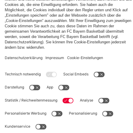
fcbayern.com
Basketball
Allianz Arena
Media Center
Jobs
FC Bayern Tours
©
FC Bayern München AG
–
2026
Impressum
Datenschutz
Nutzungsbedingungen
Barrierefreiheit
Kinder- und Jugendschutz
Hinweisgebersystem
FAQ
Kontakt
Verträge hier kündigen
Cookie-Einstellungen