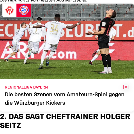
Die Highlights vom letzten Auswärtsspiel:
VID
REGIONALLIGA BAYERN
Die besten Szenen vom Amateure-Spiel gegen
die Würzburger Kickers
2. DAS SAGT CHEFTRAINER HOLGER
SEITZ