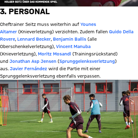
3. PERSONAL
Cheftrainer Seitz muss weiterhin auf
Younes
Aitamer
(Knieverletzung) verzichten. Zudem fallen
Guido Della
Rovere
,
Lennard Becker
,
Benjamin Ballis
(alle
Oberschenkelverletzung),
Vincent Manuba
(Knieverletzung),
Moritz Mosandl
(Trainingsrückstand)
und
Jonathan Asp Jensen
(
Sprunggelenksverletzung
)
aus.
Javier Fernández
wird die Partie mit einer
Sprunggelenksverletzung ebenfalls verpassen.