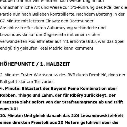
Robben traf nur vier Minuten nach Wiederbeginn auf
unnachahmliche Art und Weise zur 3:1-Führung des FCB, der die
Partie nun nach Belieben kontrollierte. Nachdem Boateng in der
67. Minute mit letztem Einsatz den Dortmunder
Anschlusstreffer durch Aubameyang verhinderte und
Lewandowski auf der Gegenseite mit einem sicher
verwandelten Foulelfmeter auf 4:1 erhöhte (68.), war das Spiel
endgültig gelaufen. Real Madrid kann kommen!
HÖHEPUNKTE / 1. HALBZEIT
2. Minute: Erster Warnschuss des BVB durch Dembélé, doch der
Ball geht klar am Tor vorbei.
4. Minute: Blitzstart der Bayern! Feine Kombination über
Robben, Thiago und Lahm, der für Ribéry zurücklegt. Der
Franzose zieht sofort von der Strafraumgrenze ab und trifft
zum 1:0!
10. Minute: Und gleich danach das 2:0! Lewandowski zirkelt
einen direkten Freistoß aus 20 Metern gefühlvoll über die