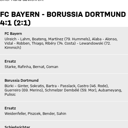
FC BAYERN - BORUSSIA DORTMUND
4:1 (2:1)
FC Bayern
Ulreich - Lahm, Boateng, Martínez (79. Hummels), Alaba - Alonso,
Vidal - Robben, Thiago, Ribéry (74. Costa) - Lewandowski (72.
Kimmich)
Ersatz
Starke, Rafinha, Bernat, Coman
Borussia Dortmund
Bürki – Ginter, Sokratis, Bartra - Passlack, Castro (46. Rode),
Guerreiro (69. Merino), Schmelzer Dembélé (59. Mor), Aubameyang,
Pulisic
Ersatz
Weidenfeller, Piszcek, Bender, Sahin
Schiedsrichter