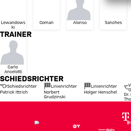
Lewandows
Coman
Alonso
Sanches
ki
TRAINER
Carlo 
Ancelotti
SCHIEDSRICHTER
V
Schiedsrichter
Linienrichter
Linienrichter
O
Patrick Ittrich
Norbert
Holger Henschel
Dr.
Grudzinski
Th