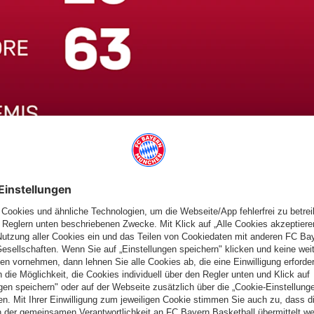
eg, seit dem Wechsel auf der Trainerbank ist aber ein
wer zu schlagen: Nur eines von neun Spielen unter dem neuen
er der Woche besiegten die Rheinländer sogar den FC Schalke 04
chwer zu bespielen“, gab sich Rösler daher selbstbewusst. „Mit
r machen. Wir werden einen Schlachtplan entwickeln, der uns
 wenige Tage nach dem Sieg über Schalke noch nicht
as hilft uns in einer englischen Woche einfach sehr.“