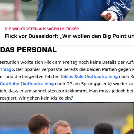
DIE WICHTIGSTEN AUSSAGEN IM TICKER
Flick vor Düsseldorf: „Wir wollen den Big Point 
DAS PERSONAL
Natürlich wollte sich Flick am Freitag noch keine Details der Au
Thiago
. Der Spanier verpasste bereits die beiden Partien geg
er und die langzeitverletzten
Niklas Süle
(
Aufbautraining
nach K
Coutinho
(
Aufbautraining
nach OP am Sprunggelenk) wieder zur 
ich, dass er am schnellsten zurückkommt. Man muss jedoch bei 
reagiert. Wir gehen kein Risiko ein.“