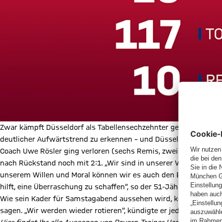
Zwar kämpft Düsseldorf als Tabellensechzehnter gegen den Absti
deutlicher Aufwärtstrend zu erkennen – und Düsseldorf nur sch
Coach Uwe Rösler ging verloren (sechs Remis, zwei Siege), unt
nach Rückstand noch mit 2:1. „Wir sind in unserer Verfassung s
unserem Willen und Moral können wir es auch den Bayern schwe
hilft, eine Überraschung zu schaffen“, so der 51-Jährige weiter.
Wie sein Kader für Samstagabend aussehen wird, konnte Rösler
sagen. „Wir werden wieder rotieren“, kündigte er jedoch an an, „d