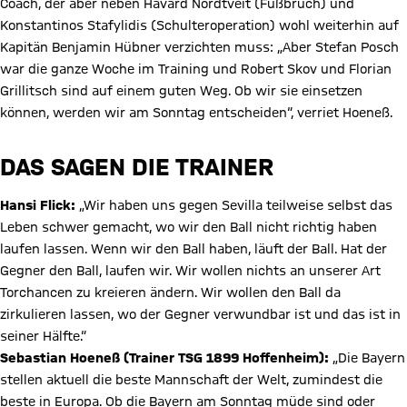
Coach, der aber neben Havard Nordtveit (Fußbruch) und
Konstantinos Stafylidis (Schulteroperation) wohl weiterhin auf
Kapitän Benjamin Hübner verzichten muss: „Aber Stefan Posch
war die ganze Woche im Training und Robert Skov und Florian
Grillitsch sind auf einem guten Weg. Ob wir sie einsetzen
können, werden wir am Sonntag entscheiden“, verriet Hoeneß.
DAS SAGEN DIE TRAINER
Hansi Flick:
„Wir haben uns gegen Sevilla teilweise selbst das
Leben schwer gemacht, wo wir den Ball nicht richtig haben
laufen lassen. Wenn wir den Ball haben, läuft der Ball. Hat der
Gegner den Ball, laufen wir. Wir wollen nichts an unserer Art
Torchancen zu kreieren ändern. Wir wollen den Ball da
zirkulieren lassen, wo der Gegner verwundbar ist und das ist in
seiner Hälfte.“
Sebastian Hoeneß (Trainer TSG 1899 Hoffenheim):
„Die Bayern
stellen aktuell die beste Mannschaft der Welt, zumindest die
beste in Europa. Ob die Bayern am Sonntag müde sind oder