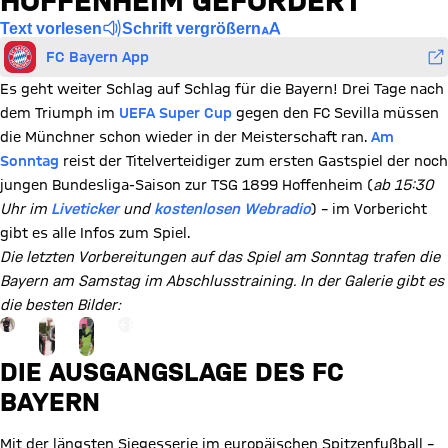
HOFFENHEIM GEFORDERT
Text vorlesen
Schrift vergrößern
FC Bayern App
Es geht weiter Schlag auf Schlag für die Bayern! Drei Tage nach
dem Triumph im
UEFA Super Cup
gegen den FC Sevilla müssen
die Münchner schon wieder in der Meisterschaft ran.
Am
Sonntag
reist der Titelverteidiger zum ersten Gastspiel der noch
jungen Bundesliga-Saison zur TSG 1899 Hoffenheim (
ab 15:30
Uhr im
Liveticker
und
kostenlosen Webradio
) – im Vorbericht
gibt es alle Infos zum Spiel.
Die letzten Vorbereitungen auf das Spiel am Sonntag trafen die
Bayern am Samstag im Abschlusstraining. In der Galerie gibt es
die besten Bilder:
Gehe zu Gallerie Seite: zur Galerie
+
8
DIE AUSGANGSLAGE DES FC
BAYERN
Mit der längsten Siegesserie im europäischen Spitzenfußball –