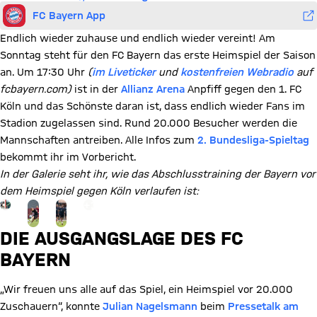
FC Bayern App
Endlich wieder zuhause und endlich wieder vereint! Am
Sonntag steht für den FC Bayern das erste Heimspiel der Saison
an. Um 17:30 Uhr
(
im Liveticker
und
kostenfreien Webradio
auf
fcbayern.com)
ist in der
Allianz Arena
Anpfiff gegen den 1. FC
Köln und das Schönste daran ist, dass endlich wieder Fans im
Stadion zugelassen sind. Rund 20.000 Besucher werden die
Mannschaften antreiben. Alle Infos zum
2. Bundesliga-Spieltag
bekommt ihr im Vorbericht.
In der Galerie seht ihr, wie das Abschlusstraining der Bayern vor
dem Heimspiel gegen Köln verlaufen ist:
Gehe zu Gallerie Seite: zur Galerie
+
13
DIE AUSGANGSLAGE DES FC
BAYERN
„Wir freuen uns alle auf das Spiel, ein Heimspiel vor 20.000
Zuschauern“, konnte
Julian Nagelsmann
beim
Pressetalk am