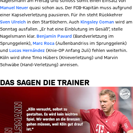
Nagelsmann am Freitag und schloss somit einen Einsatz von
Manuel Neuer
quasi schon aus. Der FCB-Kapitän muss aufgrund
einer Kapselverletzung pausieren. Für ihn steht Rückkehrer
Sven Ulreich
in den Startlöchern. Auch
Kingsley Coman
wird am
Sonntag ausfallen. „Er hat eine Einblutung im Gesäß“, stelle
Nagelsmann klar.
Benjamin Pavard
(Bandverletzung im
Sprunggelenk),
Marc Roca
(Außenbandriss im Sprunggelenk)
und
Lucas Hernández
(Knie-OP Anfang Juli) fehlen weiterhin.
Köln wird ohne Timo Hübers (Knieverletzung) und Marvin
Schwäbe (Hand-Verletzung) anreisen.
DAS SAGEN DIE TRAINER