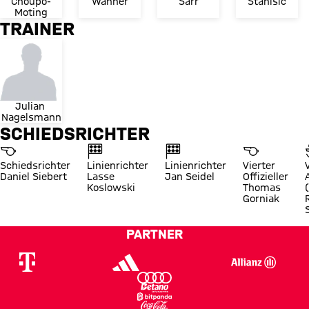
Choupo-
Wanner
Sarr
Stanišić
Moting
TRAINER
Julian 
Nagelsmann
SCHIEDSRICHTER
Schiedsrichter
Linienrichter
Linienrichter
Vierter
Daniel Siebert
Lasse
Jan Seidel
Offizieller
Koslowski
Thomas
Gorniak
PARTNER