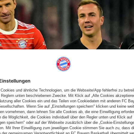
lte
Coach Nagelsmann
seine Startelf auf drei Positionen um: Für
hlagenen
Leon Goretzka
(muskuläre Probleme) rückten
Josip