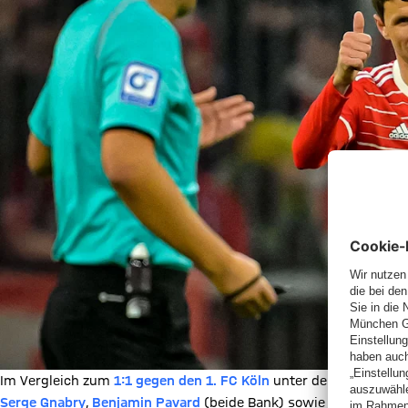
Im Vergleich zum
1:1 gegen den 1. FC Köln
unter der Woche stel
Serge Gnabry
,
Benjamin Pavard
(beide Bank) sowie den angesc