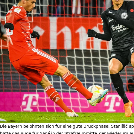
Die Bayern belohnten sich für eine gute Druckphase! Stanišić spi
hatte das Auge für Sané in der Strafraummitte, der wiederum 