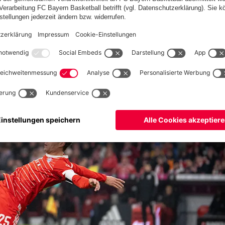
ährige führte die Bayern als Kapitän aufs Feld und kam zu
zusammengefasst:
MÜLLER