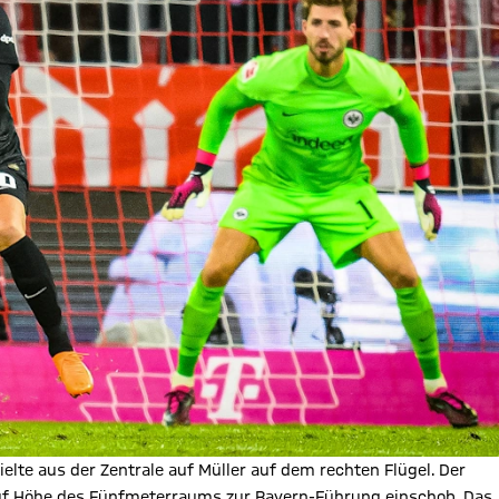
elte aus der Zentrale auf Müller auf dem rechten Flügel. Der
auf Höhe des Fünfmeterraums zur Bayern-Führung einschob. Das