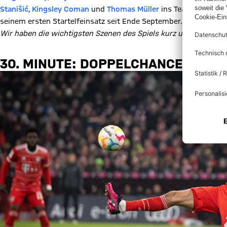
Stanišić
,
Kingsley Coman
und
Thomas Müller
ins Team. Der 33-J
seinem ersten Startelfeinsatz seit Ende September.
Wir haben die wichtigsten Szenen des Spiels kurz und knapp 
30. MINUTE: DOPPELCHANCE FÜR 