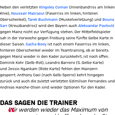
Neben den verletzten
Kingsley Coman
(Innenbandriss am linken
Knie),
Noussair Mazraoui
(Faserriss im linken, hinteren
Oberschenkel),
Tarek Buchmann
(Muskelverletzung) und
Bouna
Sarr
(Kreuzbandriss) wird den Bayern auch
Aleksandar Pavlović
gegen Mainz nicht zur Verfügung stehen. Der Mittelfeldspieler
sah in der Vorwoche gegen Freiburg seine fünfte Gelbe Karte in
dieser Saison.
Sacha Boey
ist nach einem Faserriss im linken,
hinteren Oberschenkel wieder im Teamtraining, ob er bereits
gegen Mainz wieder in den Kader zurückkehrt, ist noch offen.
Dominik Kohr (Gelb-Rot), Leandro Barreiro (5. Gelbe Karte)
und Jessic Ngankam (Rote Karte) fehlen den Mainzern
gesperrt. Anthony Caci (nach Gelb-Sperre) kehrt hingegen
zurück und auch die zuletzt verletzten Edimilson Fernandes und
Andreas Hanche-Olsen sind wieder Optionen für den Kader.
DAS SAGEN DIE TRAINER
Wir werden wieder das Maximum von