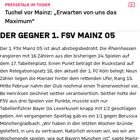
VID
PRESSETALK IM TICKER
Tuchel vor Mainz: „Erwarten von uns das
Maximum“
DER GEGNER 1. FSV MAINZ 05
Der 1. FSV Mainz 05 ist akut abstiegsbedroht. Die
Rheinhessen
rangieren mit 16 Zählern aus den bisherigen 24 Spielen auf
dem 17. Tabellenplatz. Einen Punkt beträgt der Rückstand auf
den Relegationsplatz 16, den aktuell der 1. FC Köln belegt. Neun
Zähler liegen die Mainzer hinter dem rettenden Ufer, Rang 15.
Mitte Februar nahm der Club nochmal einen Trainerwechsel vor,
Bo Henriksen zeichnet seither verantwortlich. Seither holte der
FSV aus drei Spielen vier Punkte, musste sich nur
Tabellenführer Bayer 04 Leverkusen knapp mit 1:2 geschlagen
geben. Am vergangenen Spieltag gab es ein 1:1 gegen Borussia
Mönchengladbach. „Wir haben in den letzten Wochen Gründe
geliefert, in uns zu vertrauen. Natürlich wissen wir, wo wir am
Wochenende spielen, wie gut Bayern München ist“, sagte Mainz-