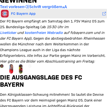
GEWINNEN“
Text vorlesen
Schrift vergrößern
FC Bayern App
Der FC Bayern empfängt am Samstag den 1. FSV Mainz 05 zum
25. Bundesliga-Spieltag (ab
15:30 Uhr im
Liveticker
und
kostenfreien Webradio
auf fcbayern.com und in
der FC Bayern App
). Gegen die abstiegsbedrohten
Rheinhessen
wollen die Münchner nach dem Weiterkommen in der
Champions League auch in der Liga das nächste
Erfolgserlebnis. Alle Infos zur Partie gegen Mainz im Vorbericht.
Hier gibt es die Bilder vom Abschlusstraining am Freitag:
Gehe zu Gallerie Seite: zur Galerie
+
10
DIE AUSGANGSLAGE DES FC
BAYERN
Den
Königsklassen
-Schwung mitnehmen! So lautet die Devise
des FC Bayern vor dem Heimspiel gegen Mainz 05. Dank einer
überzeugenden Leistung im Achtelfinal-Rückspiel der