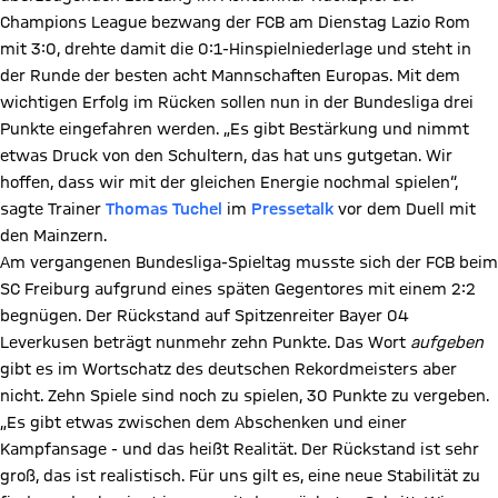
Champions League bezwang der FCB am Dienstag Lazio Rom
mit 3:0, drehte damit die 0:1-Hinspielniederlage und steht in
der Runde der besten acht Mannschaften Europas. Mit dem
wichtigen Erfolg im Rücken sollen nun in der Bundesliga drei
Punkte eingefahren werden. „Es gibt Bestärkung und nimmt
etwas Druck von den Schultern, das hat uns gutgetan. Wir
hoffen, dass wir mit der gleichen Energie nochmal spielen“,
sagte Trainer
Thomas Tuchel
im
Pressetalk
vor dem Duell mit
den Mainzern.
Am vergangenen Bundesliga-Spieltag musste sich der FCB beim
SC Freiburg aufgrund eines späten Gegentores mit einem 2:2
begnügen. Der Rückstand auf Spitzenreiter Bayer 04
Leverkusen beträgt nunmehr zehn Punkte. Das Wort
aufgeben
gibt es im Wortschatz des deutschen Rekordmeisters aber
nicht. Zehn Spiele sind noch zu spielen, 30 Punkte zu vergeben.
„Es gibt etwas zwischen dem Abschenken und einer
Kampfansage - und das heißt Realität. Der Rückstand ist sehr
groß, das ist realistisch. Für uns gilt es, eine neue Stabilität zu