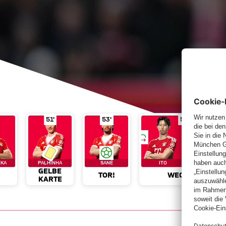
Samstag, 29. März 2025, 14:30 UTC
Sa., 29.03.2025, 14:30 UTC
l
Palhinha für Goretzka
Gelbe Karte
in Spielminute 46'
Palhinha
Tor!
Sané
in Spielminute 51'
in Spielminute 53'
Wechsel
Ito
51'
53'
58'
Bundesliga
27. Spieltag
Allianz Arena - München
75.000 Zuschauer
KA
PALHINHA
SANÉ
ITO
GUERREIRO
GELBE
TOR!
WECHSEL
KARTE
Galerie
Tab