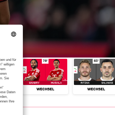
0'
1'
chsel
Afolayan für Saad
in Spielminute 72'
Wechsel
Gnabry für Musiala
in Spielmi
Wechsel
R
78'
83'
SAAD
GNABRY
MUSIALA
RITZKA
SALIAKAS
EL
WECHSEL
WECHSEL
tiken
News