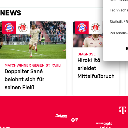
News zum Spiel: FC Bayern vs. 
NEWS
FC Bayern München gegen FC St. Pauli
ST.
PAULI
3 zu 2
3 : 2
1 zu 1 nach Erste Halbzeit
Zwischenergebnis:
(
1:1
)
FCB
Zum Spielbericht
DIAGNOSE
Hiroki Itō
MATCHWINNER GEGEN ST. PAULI
erleidet
Doppelter Sané
Mittelfußbruch
belohnt sich für
seinen Fleiß
News
Spiele