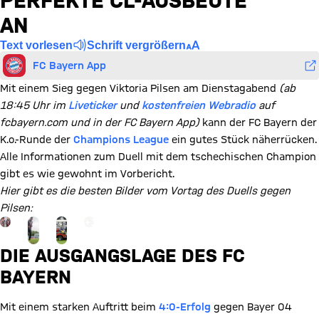
PERFEKTE CL-AUSBEUTE
AN
Text vorlesen
Schrift vergrößern
FC Bayern App
Mit einem Sieg gegen Viktoria Pilsen am Dienstagabend
(ab
18:45 Uhr im
Liveticker
und
kostenfreien Webradio
auf
fcbayern.com und in der FC Bayern App)
kann der FC Bayern der
K.o.-Runde der
Champions League
ein gutes Stück näherrücken.
Alle Informationen zum Duell mit dem tschechischen Champion
gibt es wie gewohnt im Vorbericht.
Hier gibt es die besten Bilder vom Vortag des Duells gegen
Pilsen:
Gehe zu Gallerie Seite: zur Galerie
+
16
DIE AUSGANGSLAGE DES FC
BAYERN
Mit einem starken Auftritt beim
4:0-Erfolg
gegen Bayer 04