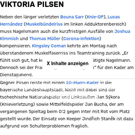
VIKTORIA PILSEN
Neben den länger verletzten
Bouna Sarr
(
Knie-OP
),
Lucas
Hernández
(
Muskelbündelriss
im linken Adduktorenbereich)
muss Nagelsmann auch die kurzfristigen Ausfälle von
Joshua
Kimmich
und
Thomas Müller
(
Corona-Infektion
)
kompensieren.
Kingsley Coman
kehrte am Montag nach
überstandenem Muskelfaserriss ins Teamtraining zurück. „Er
fühlt sich gut, hat keine Beschwerden“, bestätigte Nagelmann.
X Inhalte anzeigen
Dennoch sei der Franzose „noch keine Option“ für den Kader am
Mit Klick auf den Button ermöglichen Sie es diesem sozialen
Dienstagabend.
Netzwerk, Ihre Daten (z. B. IP-Adresse) mit Hilfe von Cookies zu
verarbeiten. Vorher kann das soziale Netzwerk keine Daten über Sie
Gegner Pilsen reiste mit einem
20-Mann-Kader
in die
erheben, um Ihnen die Inhalte anzuzeigen. Diese Einstellung wird für
alle Inhalte des sozialen Netzwerks auf unserer Website gespeichert
bayerische Landeshauptstadt. Nicht mit dabei sind der
und Sie können dies jederzeit in der
Cookie-Einwilligungslösung
ändern. Details:
Datenschutzerklärung
tschechische Nationalspieler und Linksaußen Jan Sýkora
(Knieverletzung) sowie Mittelfeldspieler Jan Bucha, der am
vergangenen Spieltag beim 0:2 gegen Inter mit Rot vom Platz
gestellt wurde. Der Einsatz von Keeper Jindřich Staněk ist dazu
aufgrund von Schulterproblemen fraglich.