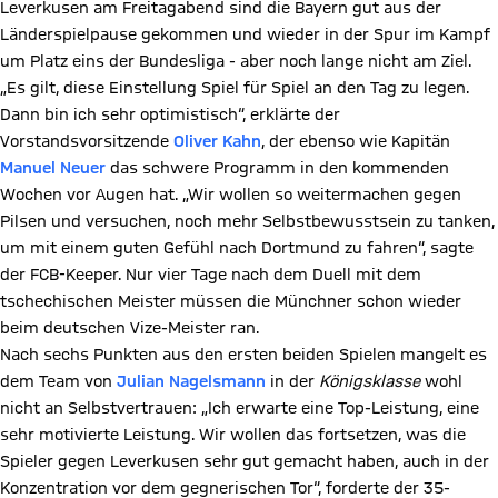
Leverkusen am Freitagabend sind die Bayern gut aus der
Länderspielpause gekommen und wieder in der Spur im Kampf
um Platz eins der Bundesliga - aber noch lange nicht am Ziel.
„Es gilt, diese Einstellung Spiel für Spiel an den Tag zu legen.
Dann bin ich sehr optimistisch“, erklärte der
Vorstandsvorsitzende
Oliver Kahn
, der ebenso wie Kapitän
Manuel Neuer
das schwere Programm in den kommenden
Wochen vor Augen hat. „Wir wollen so weitermachen gegen
Pilsen und versuchen, noch mehr Selbstbewusstsein zu tanken,
um mit einem guten Gefühl nach Dortmund zu fahren“, sagte
der FCB-Keeper. Nur vier Tage nach dem Duell mit dem
tschechischen Meister müssen die Münchner schon wieder
beim deutschen Vize-Meister ran.
Nach sechs Punkten aus den ersten beiden Spielen mangelt es
dem Team von
Julian Nagelsmann
in der
Königsklasse
wohl
nicht an Selbstvertrauen: „Ich erwarte eine Top-Leistung, eine
sehr motivierte Leistung. Wir wollen das fortsetzen, was die
Spieler gegen Leverkusen sehr gut gemacht haben, auch in der
Konzentration vor dem gegnerischen Tor“, forderte der 35-