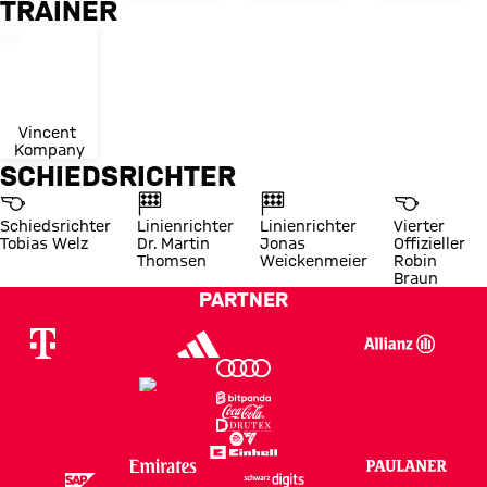
TRAINER
Trikotnummer
VK
Vincent 
Kompany
SCHIEDSRICHTER
Schiedsrichter
Linienrichter
Linienrichter
Vierter
Tobias Welz
Dr. Martin
Jonas
Offizieller
Thomsen
Weickenmeier
Robin
Braun
PARTNER