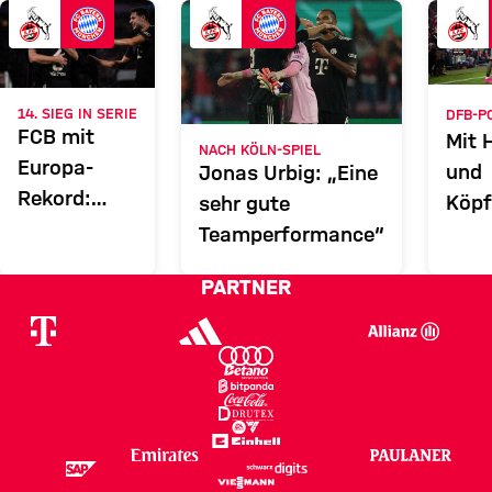
KOE
FCB
Zum Spielbericht
14. SIEG IN SERIE
DFB-P
FCB mit
Mit 
NACH KÖLN-SPIEL
Europa-
und
Jonas Urbig: „Eine
Rekord:
Köpf
sehr gute
Was
FCB 
Teamperformance“
Kompany
Sieg
PARTNER
an seinem
im
Team „liebt“
Acht