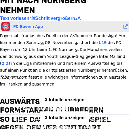
MIT NACH NÜRNBERG
NEHMEN
Text vorlesen
Schrift vergrößern
FC Bayern App
Bayerisch-fränkisches Duell in der A-Junioren-Bundesliga! Am
kommenden Sonntag, 06. November, gastiert die
U19
des FC
Bayern um 13 Uhr beim 1. FC Nürnberg. Die Münchner wollen
den Schwung aus dem Youth League-Sieg gegen Inter Mailand
(
2:0
) in die Liga mitnehmen und mit einem Auswärtssieg bis
auf einen Punkt an die drittplatzierten Nürnberger heranrücken.
fcbayern.com
fasst alle wichtigen Informationen zum Gastspiel
im Frankenland zusammen.
X Inhalte anzeigen
AUSWÄRTSAUFGABE BEI
FORMSTARKEN CLUBBERERN
Mit Klick auf den Button ermöglichen Sie es diesem sozialen
Netzwerk, Ihre Daten (z. B. IP-Adresse) mit Hilfe von Cookies zu
verarbeiten. Vorher kann das soziale Netzwerk keine Daten über Sie
X Inhalte anzeigen
SO LIEF DAS LETZTE LIGASPIEL
erheben, um Ihnen die Inhalte anzuzeigen. Diese Einstellung wird für
alle Inhalte des sozialen Netzwerks auf unserer Website gespeichert
GEGEN DEN VFB STUTTGART
Mit Klick auf den Button ermöglichen Sie es diesem sozialen
und Sie können dies jederzeit in der
Cookie-Einwilligungslösung