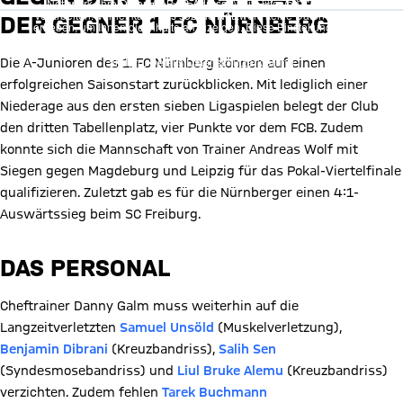
Netzwerk, Ihre Daten (z. B. IP-Adresse) mit Hilfe von Cookies zu
ändern. Details:
Datenschutzerklärung
verarbeiten. Vorher kann das soziale Netzwerk keine Daten über Sie
DER GEGNER 1.FC NÜRNBERG
erheben, um Ihnen die Inhalte anzuzeigen. Diese Einstellung wird für
alle Inhalte des sozialen Netzwerks auf unserer Website gespeichert
und Sie können dies jederzeit in der
Cookie-Einwilligungslösung
ändern. Details:
Datenschutzerklärung
Die A-Junioren des 1. FC Nürnberg können auf einen
erfolgreichen Saisonstart zurückblicken. Mit lediglich einer
Niederage aus den ersten sieben Ligaspielen belegt der Club
den dritten Tabellenplatz, vier Punkte vor dem FCB. Zudem
konnte sich die Mannschaft von Trainer Andreas Wolf mit
Siegen gegen Magdeburg und Leipzig für das Pokal-Viertelfinale
qualifizieren. Zuletzt gab es für die Nürnberger einen 4:1-
Auswärtssieg beim SC Freiburg.
DAS PERSONAL
Cheftrainer Danny Galm muss weiterhin auf die
Langzeitverletzten
Samuel Unsöld
(Muskelverletzung),
Benjamin Dibrani
(Kreuzbandriss),
Salih Sen
(Syndesmosebandriss) und
Liul Bruke Alemu
(Kreuzbandriss)
verzichten. Zudem fehlen
Tarek Buchmann