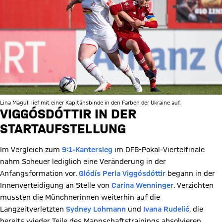
Lina Magull lief mit einer Kapitänsbinde in den Farben der Ukraine auf.
VIGGÓSDÓTTIR IN DER
STARTAUFSTELLUNG
Im Vergleich zum
9:1-Kantersieg
im DFB-Pokal-Viertelfinale
nahm Scheuer lediglich eine Veränderung in der
Anfangsformation vor.
Glódís Perla Viggósdóttir
begann in der
Innenverteidigung an Stelle von
Carina Wenninger
. Verzichten
mussten die Münchnerinnen weiterhin auf die
Langzeitverletzten
Sydney Lohmann
und
Ivana Rudelić
, die
bereits wieder Teile des Mannschaftstrainings absolvieren,