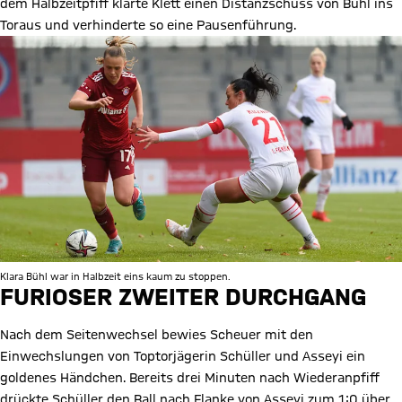
dem Halbzeitpfiff klärte Klett einen Distanzschuss von Bühl ins
Toraus und verhinderte so eine Pausenführung.
Klara Bühl war in Halbzeit eins kaum zu stoppen.
FURIOSER ZWEITER DURCHGANG
Nach dem Seitenwechsel bewies Scheuer mit den
Einwechslungen von Toptorjägerin Schüller und Asseyi ein
goldenes Händchen. Bereits drei Minuten nach Wiederanpfiff
drückte Schüller den Ball nach Flanke von Asseyi zum 1:0 über