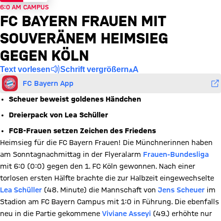
6:0 AM CAMPUS
FC BAYERN FRAUEN MIT
SOUVERÄNEM HEIMSIEG
GEGEN KÖLN
Text vorlesen
Schrift vergrößern
FC Bayern App
Scheuer beweist goldenes Händchen
Dreierpack von Lea Schüller
FCB-Frauen setzen Zeichen des Friedens
Heimsieg für die FC Bayern Frauen! Die Münchnerinnen haben
am Sonntagnachmittag in der Flyeralarm
Frauen-Bundesliga
mit 6:0 (0:0) gegen den 1. FC Köln gewonnen. Nach einer
torlosen ersten Hälfte brachte die zur Halbzeit eingewechselte
Lea Schüller
(48. Minute) die Mannschaft von
Jens Scheuer
im
Stadion am FC Bayern Campus mit 1:0 in Führung. Die ebenfalls
neu in die Partie gekommene
Viviane Asseyi
(49.) erhöhte nur