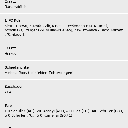
Ersatz
Rúnarsdóttir
1. FC Köln
Klett - Horvat, Kuznik, Calò, Rinast - Beckmann (90. Krump),
Achcinska, Pfluger (79. Müller-Prießen), Zawistowska - Beck, Barrett
(70. Gudorf)
Ersatz
Herzog
Schiedsrichter
Melissa Joos (Leinfelden-Echterdingen)
Zuschauer
714
Tore
1:0 Schüller (48.), 2:0 Asseyi (49.), 3:0 Glas (66.), 4:0 Schüller (68.),
5:0 Schüller (76.), 6:0 Kumagai (90.+1)