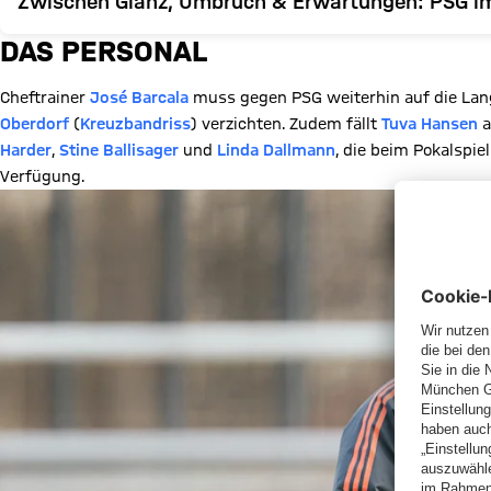
Zwischen Glanz, Umbruch & Erwartungen: PSG i
DAS PERSONAL
Cheftrainer
José Barcala
muss gegen PSG weiterhin auf die Lan
Oberdorf
(
Kreuzbandriss
) verzichten. Zudem fällt
Tuva Hansen
a
Harder
,
Stine Ballisager
und
Linda Dallmann
, die beim Pokalspie
Verfügung.