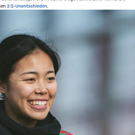
hen
2:2-Unentschieden
.