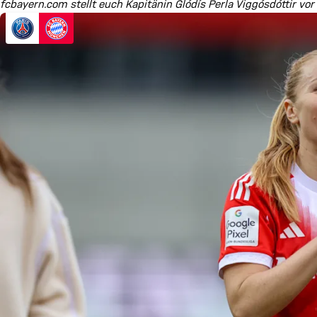
fcbayern.com stellt euch Kapitänin Glódís Perla Viggósdóttir vo