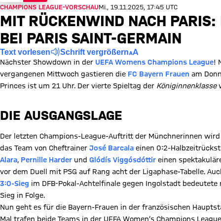
CHAMPIONS LEAGUE-VORSCHAU
Mi., 19.11.2025, 17:45 UTC
MIT RÜCKENWIND NACH PARIS:
BEI PARIS SAINT-GERMAIN
Text vorlesen
Schrift vergrößern
Nächster Showdown in der
UEFA Womens Champions League
!
vergangenen Mittwoch gastieren die
FC Bayern Frauen
am Donn
Princes ist um 21 Uhr. Der vierte Spieltag der
Königinnenklasse
w
DIE AUSGANGSLAGE
Der letzten Champions-League-Auftritt der Münchnerinnen wird n
das Team von Cheftrainer
José Barcala
einen 0:2-Halbzeitrücksta
Alara
,
Pernille Harder
und
Glódís Viggósdóttir
einen spektakuläre
vor dem Duell mit PSG auf Rang acht der Ligaphase-Tabelle. Auc
3:0-Sieg
im DFB-Pokal-Achtelfinale gegen Ingolstadt bedeutete n
Sieg in Folge.
Nun geht es für die Bayern-Frauen in der französischen Hauptsta
Mal trafen beide Teams in der UEFA Women’s Champions League a