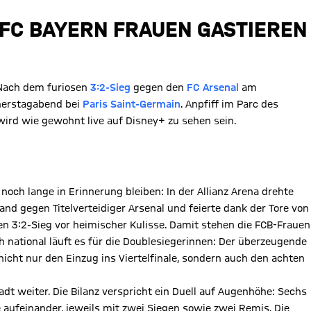
 FC BAYERN FRAUEN GASTIEREN
 Nach dem furiosen
3:2-Sieg
gegen den
FC Arsenal
am
erstagabend bei
Paris Saint-Germain
. Anpfiff im Parc des
ird wie gewohnt live auf Disney+ zu sehen sein.
och lange in Erinnerung bleiben: In der Allianz Arena drehte
nd gegen Titelverteidiger Arsenal und feierte dank der Tore von
n 3:2-Sieg vor heimischer Kulisse. Damit stehen die FCB-Frauen
h national läuft es für die Doublesiegerinnen: Der überzeugende
icht nur den Einzug ins Viertelfinale, sondern auch den achten
dt weiter. Die Bilanz verspricht ein Duell auf Augenhöhe: Sechs
ufeinander, jeweils mit zwei Siegen sowie zwei Remis. Die