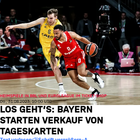
HEIMSPIELE IN BBL UND EUROLEAGUE IM TICKET-SHOP
Do., 31.08.2023, 10:00 UTC
LOS GEHT’S: BAYERN
STARTEN VERKAUF VON
TAGESKARTEN
Text vorlesen
Schrift vergrößern