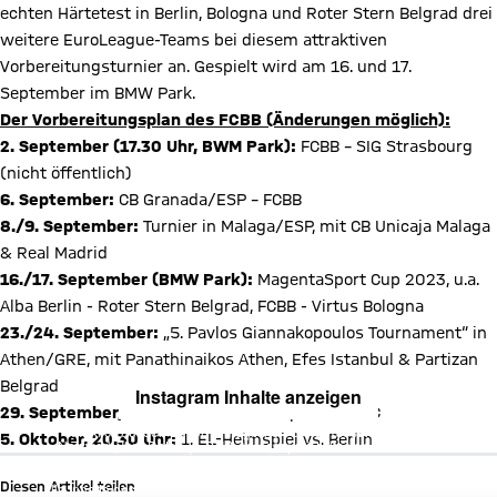
echten Härtetest in Berlin, Bologna und Roter Stern Belgrad drei
weitere EuroLeague-Teams bei diesem attraktiven
Vorbereitungsturnier an. Gespielt wird am 16. und 17.
September im BMW Park.
Der Vorbereitungsplan des FCBB (Änderungen möglich):
2. September (17.30 Uhr, BWM Park):
FCBB – SIG Strasbourg
(nicht öffentlich)
6. September:
CB Granada/ESP – FCBB
8./9. September:
Turnier in Malaga/ESP, mit CB Unicaja Malaga
& Real Madrid
16./17. September (BMW Park):
MagentaSport Cup 2023, u.a.
Alba Berlin - Roter Stern Belgrad, FCBB - Virtus Bologna
23./24. September:
„5. Pavlos Giannakopoulos Tournament“ in
Athen/GRE, mit Panathinaikos Athen, Efes Istanbul & Partizan
Belgrad
Instagram Inhalte anzeigen
29. September, 20 Uhr:
1. BBL-Heimspiel vs. MBC
Mit Klick auf den Button ermöglichen Sie es diesem sozialen
5. Oktober, 20.30 Uhr:
1. EL-Heimspiel vs. Berlin
Netzwerk, Ihre Daten (z. B. IP-Adresse) mit Hilfe von Cookies zu
verarbeiten. Vorher kann das soziale Netzwerk keine Daten über Sie
erheben, um Ihnen die Inhalte anzuzeigen. Diese Einstellung wird für
Diesen Artikel teilen
alle Inhalte des sozialen Netzwerks auf unserer Website gespeichert