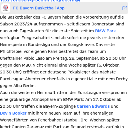
FC Bayern Basketball App
Die Basketballer des FC Bayern haben die Vorbereitung auf die
Saison 2023/24 aufgenommen – seit diesem Donnerstag sind
nun auch Tageskarten für die erste Spielzeit im
BMW Park
verfügbar. Freigeschaltet sind ab sofort die jeweils ersten drei
Heimspiele in Bundesliga und der Königsklasse. Das erste
Pflichtspiel vor eigenen Fans bestreitet das Team um
Cheftrainer Pablo Laso am Freitag, 29. September, ab 20.30 Uhr
gegen den MBC. Nicht einmal eine Woche später (5. Oktober,
20.30 Uhr) eröffnet der deutsche Pokalsieger das nächste
EuroLeague-Abenteuer ebenfalls in eigener Halle mit dem Derby
gegen Alba Berlin.
Auch die weiteren Heimauftritte in der EuroLeague versprechen
eine großartige Atmosphäre im BMW Park: Am 27. Oktober ab
20.30 Uhr treffen die Bayern-Zugänge
Carsen Edwards
und
Devin Booker
mit ihrem neuen Team auf ihre ehemaligen
Weggefährten von Fenerbahce Istanbul. Drei Wochen später
kehrt Ognjen Jaramaz mit Partizan Belgrad erstmals zurück in