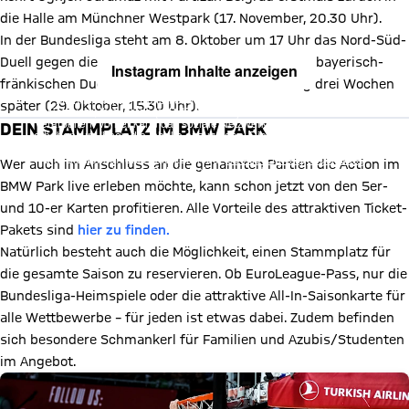
die Halle am Münchner Westpark (17. November, 20.30 Uhr).
In der Bundesliga steht am 8. Oktober um 17 Uhr das Nord-Süd-
Duell gegen die Hamburg Towers an, gefolgt vom bayerisch-
Instagram Inhalte anzeigen
fränkischen Duell mit den Baskets aus Würzburg drei Wochen
Mit Klick auf den Button ermöglichen Sie es diesem sozialen
später (29. Oktober, 15.30 Uhr).
Netzwerk, Ihre Daten (z. B. IP-Adresse) mit Hilfe von Cookies zu
verarbeiten. Vorher kann das soziale Netzwerk keine Daten über Sie
DEIN STAMMPLATZ IM BMW PARK
erheben, um Ihnen die Inhalte anzuzeigen. Diese Einstellung wird für
alle Inhalte des sozialen Netzwerks auf unserer Website gespeichert
und Sie können dies jederzeit in der
Cookie-Einwilligungslösung
Wer auch im Anschluss an die genannten Partien die Action im
ändern. Details:
Datenschutzerklärung
BMW Park live erleben möchte, kann schon jetzt von den 5er-
und 10-er Karten profitieren. Alle Vorteile des attraktiven Ticket-
Pakets sind
hier zu finden.
Natürlich besteht auch die Möglichkeit, einen Stammplatz für
die gesamte Saison zu reservieren. Ob EuroLeague-Pass, nur die
Bundesliga-Heimspiele oder die attraktive All-In-Saisonkarte für
alle Wettbewerbe – für jeden ist etwas dabei. Zudem befinden
sich besondere Schmankerl für Familien und Azubis/Studenten
im Angebot.