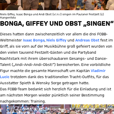
Niels Giffey, Isaac Bonga und Andi Obst (v.l.n.r) singen im Paulaner Festzelt (c)
Hangenfoto
BONGA, GIFFEY UND OBST „SINGEN“
Dieses hatten dann zwischenzeitlich vor allem die drei FCBB-
Weltmeister
Isaac Bonga
,
Niels Giffey
und
Andreas Obst
fest im
Griff, als sie vorn auf der Musikbühne groß gefeiert wurden von
den vielen tausend Festzelt-Gästen und die Partyband
Nachtstark mit ihrem überschaubaren Gesangs- und Dance-
Talent („Andi-Andi-Andi-Obst!“) bereicherten. Eine vorbildliche
Figur machte die gesamte Mannschaft um Kapitän
Vladimir
Lucic
trotzdem dank des traditionellen Tracht-Outfits, für das
Ausstatter Spieth & Wensky Sorge getragen hatte.
Das FCBB-Team bedankt sich herzlich für die Einladung und ist
am nächsten Morgen wieder pünktlich seiner Bestimmung
nachgekommen: Training.