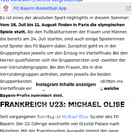
FC Bayern Basketball App
Es ist eines der absoluten Sport-Highlights in diesem Sommer:
Vom 26. Juli bis 11. August finden in Paris die olympischen
Spiele statt.
Bei den Fußballturnieren der Frauen und Männer,
die bereits am 24. Juli starten, sind auch einige Spielerinnen
und Spieler des FC Bayern dabei. Zunächst geht es in der
Gruppenphase jeweils um den Einzug ins Viertelfinale. Bei den
Herren qualifizieren sich die Gruppenersten und -zweiten der
vier Vorrundengruppen. Bei den Frauen, die in drei
Vorrundengruppen antreten, ziehen jeweils die beiden
Gruppenbesten sowie die beiden besten Gruppendritten ins
Instagram Inhalte anzeigen
Viertelfinale ein.
Wir geben Euch einen Überblick, welche
Mit Klick auf den Button ermöglichen Sie es diesem sozialen
Bayern-Profis nominiert sind.
Netzwerk, Ihre Daten (z. B. IP-Adresse) mit Hilfe von Cookies zu
verarbeiten. Vorher kann das soziale Netzwerk keine Daten über Sie
FRANKREICH U23: MICHAEL OLISE
erheben, um Ihnen die Inhalte anzuzeigen. Diese Einstellung wird für
alle Inhalte des sozialen Netzwerks auf unserer Website gespeichert
und Sie können dies jederzeit in der
Cookie-Einwilligungslösung
ändern. Details:
Datenschutzerklärung
Seit vergangenen Sonntag ist
Michael Olise
Spieler des FC
Bayern. Der 22-Jährige wechselte von Crystal Palace nach
München. Mit der französischen Auswahl nimmt der neue