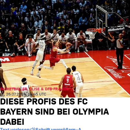
BASKETBALLER, OLISE & DFB-FRAUEN
Fr., 26.07.2024, 14:45 UTC
DIESE PROFIS DES FC
BAYERN SIND BEI OLYMPIA
DABEI
Text vorlesen
Schrift vergrößern