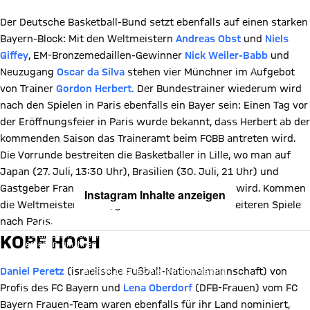
Der Deutsche Basketball-Bund setzt ebenfalls auf einen starken
Bayern-Block: Mit den Weltmeistern
Andreas Obst
und
Niels
Giffey
, EM-Bronzemedaillen-Gewinner
Nick Weiler-Babb
und
Neuzugang
Oscar da Silva
stehen vier Münchner im Aufgebot
von Trainer
Gordon Herbert.
Der Bundestrainer wiederum wird
nach den Spielen in Paris ebenfalls ein Bayer sein: Einen Tag vor
der Eröffnungsfeier in Paris wurde bekannt, dass Herbert ab der
kommenden Saison das Traineramt beim FCBB antreten wird.
Die Vorrunde bestreiten die Basketballer in Lille, wo man auf
Japan (27. Juli, 13:30 Uhr), Brasilien (30. Juli, 21 Uhr) und
Gastgeber Frankreich (2. August, 21 Uhr) treffen wird. Kommen
Instagram Inhalte anzeigen
die Weltmeister weiter, geht es danach für die weiteren Spiele
Mit Klick auf den Button ermöglichen Sie es diesem sozialen
nach Paris.
Netzwerk, Ihre Daten (z. B. IP-Adresse) mit Hilfe von Cookies zu
verarbeiten. Vorher kann das soziale Netzwerk keine Daten über Sie
KOPF HOCH
erheben, um Ihnen die Inhalte anzuzeigen. Diese Einstellung wird für
alle Inhalte des sozialen Netzwerks auf unserer Website gespeichert
und Sie können dies jederzeit in der
Cookie-Einwilligungslösung
ändern. Details:
Datenschutzerklärung
Daniel Peretz
(israelische Fußball-Nationalmannschaft) von
Profis des FC Bayern und
Lena Oberdorf
(DFB-Frauen) vom FC
Bayern Frauen-Team waren ebenfalls für ihr Land nominiert,