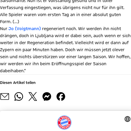
Saisonhälfte. Nun ist er vollständig gesund und in toller
Verfassung eingestiegen, was übrigens nicht nur für ihn gilt.
Alle Spieler waren vom ersten Tag an in einer absolut guten
Form. (…)
Nur
Jo (Voigtmann)
regeneriert noch. Wir werden ihn nicht
drängen, doch in Ljubljana wird er dabei sein, auch wenn er sich
weiter in der Regeneration befindet. Vielleicht wird er dann auf
Zypern ein paar Minuten haben. Doch wir müssen jetzt clever
sein und nichts überstürzen vor einer langen Saison. Wir hoffen,
wir werden wir ihn beim Eröffnungsspiel der Saison
dabeihaben.“
Diesen Artikel teilen
WEITERE NEWS
NEWS
BUNDESLIGA
PRESEASON
KADERUPDATE
INFOS
SAISON 2026/27
SAISON 2025/2026
MEDIENRUNDE