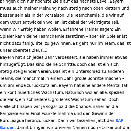
bringen dich nur höchste Ziele auf das nächste Level. Bayern
muss auch meiner Meinung nach stetig nach oben klettern und
besser sein als in der Vorsaison. Die Teamchemie, die wir auf
dem Court entwickeln wollen, ist dabei der wichtigste Teil,
wenn wir Erfolg haben wollen. Erfahrene Trainer sagen: Ein
Spieler kann deine Teamchemie zerstören – aber ein Spieler ist
nicht dazu fähig, Titel zu gewinnen. Es geht nur im Team, das ist
unser oberstes Ziel. (…)
Bayern hat sich jedes Jahr verbessert, sie haben immer etwas
hinzugefügt. Das sind kleine Schritte, doch das ist ein sich
stetig steigernder Verein. Das ist ein Unterschied zu anderen
Teams, die manchmal in einem Jahr große Schritte machen –
um am Ende zurückzufallen. Bayern hat eine andere Mentalität,
ein kontinuierliches Wachstum. Natürlich wollen alle, speziell
die Fans, ein schnelleres, größeres Wachstum sehen. Doch
vielleicht haben wir ja sogar bald die Chance, näher an die
Fernziele einer Final Four-Teilnahme und den Gewinn der
EuroLeague heranzurücken. Denn wir beziehen jetzt den
SAP
Garden
, damit bringen wir unseren Namen noch stärker auf die