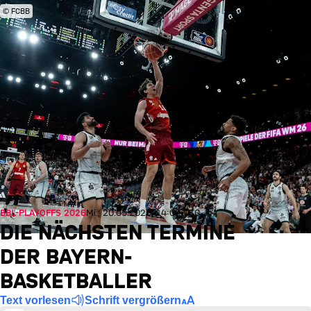
© FCBB
BBL-PLAYOFFS 2026
Mi., 20.05.2026, 14:00 UTC
DIE NÄCHSTEN TERMINE
DER BAYERN-
BASKETBALLER
Text vorlesen
Schrift vergrößern