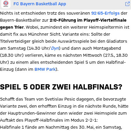
FC Bayern Basketball App
Nichts ist entschieden trotz des souveränen
92:65-Erfolgs
der
Bayern-Basketballer zur
2:0-Führung im Playoff-Viertelfinale
gegen Trier
. Wobei, zumindest ein weiterer Heimspieltermin ist
damit fix aus Münchner Sicht. Variante eins: Sollte der
Titelverteidiger gleich beide Auswärtsspiele bei den Gladiators
am Samstag (14.30 Uhr/
Dyn
) und dann auch Montagabend
(18.30 Uhr) verlieren, käme es nächsten Mittwoch (27.5., 18.30
Uhr) zu einem alles entscheidenden Spiel 5 um den Halbfinal-
Einzug (dann im
BMW Park
).
SPIEL 5 ODER ZWEI HALBFINALS?
Schafft das Team von Svetislav Pesic dagegen, die bevorzugte
Variante zwei, den erhofften Einzug in die nächste Runde, hätte
der Hauptrunden-Gewinner dann wieder zwei Heimspiele zum
Auftakt des Playoff-Halbfinales im Modus 2-2-1:
Halbfinale 1 fände am Nachmittag des 30. Mai, ein Samstag,