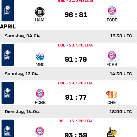
Spiel Veolia Towers Hamburg gegen FC Bayern Basketball
BBL
-
22. SPIELTAG
96 zu 81
96 : 81
HAM
FCBB
APRIL
Samstag, 04.04.
16:30 UTC
Spiel SYNTAINICS MBC gegen FC Bayern Basketball
BBL
-
28. SPIELTAG
91 zu 79
91 : 79
MBC
FCBB
Sonntag, 12.04.
14:30 UTC
Spiel FC Bayern Basketball gegen Niners Chemnitz
BBL
-
29. SPIELTAG
91 zu 77
91 : 77
FCBB
CHE
Dienstag, 14.04.
18:00 UTC
Spiel FC Bayern Basketball gegen MHP Riesen Ludwigsbu
BBL
-
13. SPIELTAG
93 zu 59
93 : 59