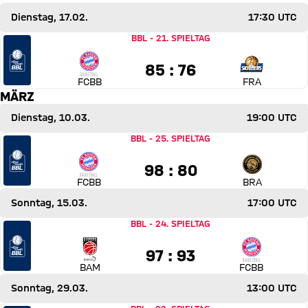
Dienstag, 17.02.
17:30 UTC
Spiel FC Bayern Basketball gegen Skyliners Frankfurt
BBL
-
21. SPIELTAG
85 zu 76
85 : 76
FCBB
FRA
MÄRZ
Dienstag, 10.03.
19:00 UTC
Spiel FC Bayern Basketball gegen Basketball Löwen Bra
BBL
-
25. SPIELTAG
98 zu 80
98 : 80
FCBB
BRA
Sonntag, 15.03.
17:00 UTC
Spiel BMA365 Bamberg Baskets gegen FC Bayern Basketb
BBL
-
24. SPIELTAG
97 zu 93
97 : 93
BAM
FCBB
Sonntag, 29.03.
13:00 UTC