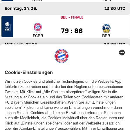
Sonntag, 14.06.
13:30 UTC
Spiel FC Bayern Basketball gegen Alba Berlin
BBL
-
FINALE
79 zu 86
79 : 86
FCBB
BER
Mittwoch, 17.06.
18:30 UTC
Spiel Alba Berlin gegen FC Bayern Basketball
BBL
-
FINALE
83 zu 91
83 : 91
BER
FCBB
Freitag, 19.06.
18:30 UTC
Spiel Alba Berlin gegen FC Bayern Basketball
BBL
-
FINALE
71 zu 61
71 : 61
BER
FCBB
Sonntag, 21.06.
14:30 UTC
Spiel FC Bayern Basketball gegen Alba Berlin
BBL
-
FINALE