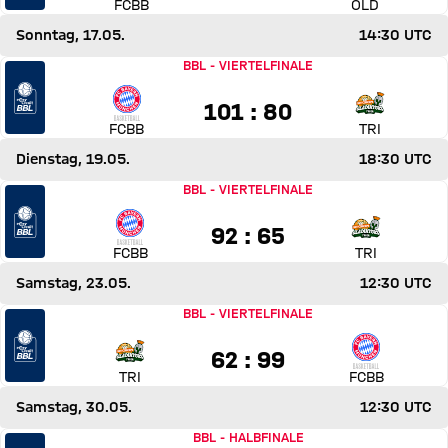
FCBB
OLD
Sonntag, 17.05.
14:30 UTC
Spiel FC Bayern Basketball gegen VET-CONCEPT Gladiators
BBL
-
VIERTELFINALE
101 zu 80
101 : 80
FCBB
TRI
Dienstag, 19.05.
18:30 UTC
Spiel FC Bayern Basketball gegen VET-CONCEPT Gladiators
BBL
-
VIERTELFINALE
92 zu 65
92 : 65
FCBB
TRI
Samstag, 23.05.
12:30 UTC
Spiel VET-CONCEPT Gladiators Trier gegen FC Bayern Bask
BBL
-
VIERTELFINALE
62 zu 99
62 : 99
TRI
FCBB
Samstag, 30.05.
12:30 UTC
Spiel FC Bayern Basketball gegen Telekom Baskets Bonn
BBL
-
HALBFINALE