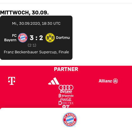
MITTWOCH, 30.09.
Mi., 30.09.2020, 18:30 UTC
FC
3 zu 2
3 : 2
Dortmund
FC Bayern München gegen Borussia Dortmund
Bayern
Zwischenergebnis:
2 zu 1 nach Erste Halbzeit
(
2:1
)
Franz Beckenbauer Supercup
,
Finale
PARTNER