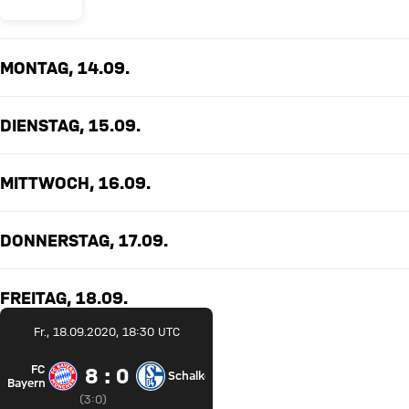
MONTAG, 14.09.
DIENSTAG, 15.09.
MITTWOCH, 16.09.
DONNERSTAG, 17.09.
FREITAG, 18.09.
Fr., 18.09.2020, 18:30 UTC
FC
8 zu 0
8 : 0
Schalke
FC Bayern München gegen FC Schalke 04
Bayern
Zwischenergebnis:
3 zu 0 nach Erste Halbzeit
(
3:0
)