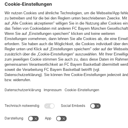
fcbayern.com
Basketball
Allianz Arena
Media Center
Jobs
FC Bayern Tours
©
FC Bayern München AG
–
2026
Impressum
Datenschutz
Nutzungsbedingungen
Barrierefreiheit
Kinder- und Jugendschutz
Hinweisgebersystem
FAQ
Kontakt
Verträge hier kündigen
Cookie-Einstellungen