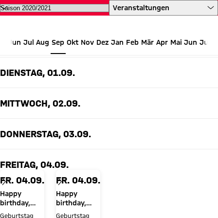
Alle Termine des FC Bayern auf 
Veranstaltungen
Jun
Jul
Aug
Sep
Okt
Nov
Dez
Jan
Feb
Mär
Apr
Mai
Jun
Jul
SEPTEMBER 2020
DIENSTAG, 01.09.
MITTWOCH, 02.09.
DONNERSTAG, 03.09.
FREITAG, 04.09.
FR. 04.09.
FR. 04.09.
Happy
Happy
birthday,
birthday,
Jan-
René Marić
Geburtstag
Geburtstag